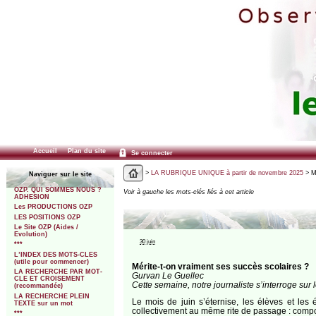
Accueil
Plan du site
Se connecter
>
LA RUBRIQUE UNIQUE à partir de novembre 2025
> Mé
Naviguer sur le site
OZP. QUI SOMMES NOUS ?
Voir à gauche les mots-clés liés à cet article
ADHESION
Les PRODUCTIONS OZP
LES POSITIONS OZP
Le Site OZP (Aides /
Evolution)
30 juin
***
L’INDEX DES MOTS-CLES
(utile pour commencer)
Mérite-t-on vraiment ses succès scolaires ?
LA RECHERCHE PAR MOT-
Gurvan Le Guellec
CLE ET CROISEMENT
Cette semaine, notre journaliste s’interroge sur l
(recommandée)
LA RECHERCHE PLEIN
Le mois de juin s’éternise, les élèves et le
TEXTE sur un mot
collectivement au même rite de passage : compose
***