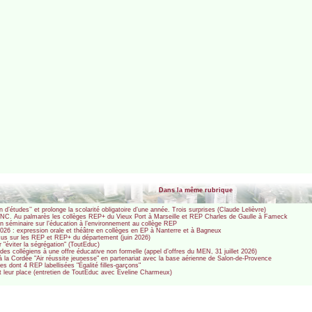
Dans la même rubrique
n d’études’’ et prolonge la scolarité obligatoire d’une année. Trois surprises (Claude Lelièvre)
u CNC. Au palmarès les collèges REP+ du Vieux Port à Marseille et REP Charles de Gaulle à Fameck
n séminaire sur l’éducation à l’environnement au collège REP
026 : expression orale et théâtre en collèges en EP à Nanterre et à Bagneux
us sur les REP et REP+ du département (juin 2026)
"éviter la ségrégation" (ToutEduc)
 des collégiens à une offre éducative non formelle (appel d’offres du MEN, 31 juillet 2026)
à la Cordée "Air réussite jeunesse" en partenariat avec la base aérienne de Salon-de-Provence
es dont 4 REP labellisées "Égalité filles-garçons"
t leur place (entretien de ToutEduc avec Eveline Charmeux)