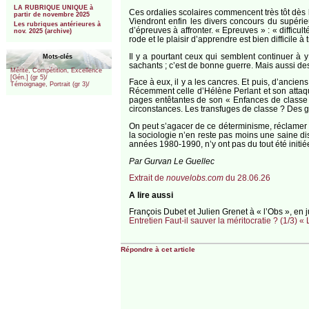
LA RUBRIQUE UNIQUE à
Ces ordalies scolaires commencent très tôt dès l
partir de novembre 2025
Viendront enfin les divers concours du supérieu
Les rubriques antérieures à
d’épreuves à affronter. « Epreuves » : « diffic
nov. 2025 (archive)
rode et le plaisir d’apprendre est bien difficile à 
Il y a pourtant ceux qui semblent continuer à y
Mots-clés
sachants ; c’est de bonne guerre. Mais aussi des 
Mérite, Compétition, Excellence
[Gén.] (gr 5)/
Face à eux, il y a les cancres. Et puis, d’ancien
Témoignage, Portrait (gr 3)/
Récemment celle d’Hélène Perlant et son attaque
pages entêtantes de son « Enfances de classe 
circonstances. Les transfuges de classe ? Des gr
On peut s’agacer de ce déterminisme, réclamer
la sociologie n’en reste pas moins une saine dis
années 1980-1990, n’y ont pas du tout été initiée
Par Gurvan Le Guellec
Extrait de
nouvelobs.com
du 28.06.26
A lire aussi
François Dubet et Julien Grenet à « l’Obs », en j
Entretien Faut-il sauver la méritocratie ? (1/3) 
Répondre à cet article