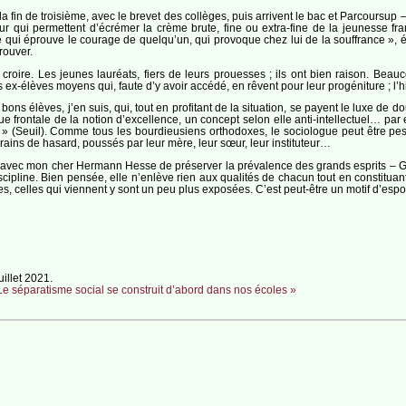
a fin de troisième, avec le brevet des collèges, puis arrivent le bac et Parcoursup 
r qui permettent d’écrémer la crème brute, fine ou extra-fine de la jeunesse franç
ulté qui éprouve le courage de quelqu’un, qui provoque chez lui de la souffrance
trouver.
 croire. Les jeunes lauréats, fiers de leurs prouesses ; ils ont bien raison. Bea
ex-élèves moyens qui, faute d’y avoir accédé, en rêvent pour leur progéniture ; l’his
s bons élèves, j’en suis, qui, tout en profitant de la situation, se payent le luxe d
 frontale de la notion d’excellence, un concept selon elle anti-intellectuel… par 
» (Seuil). Comme tous les bourdieusiens orthodoxes, le sociologue peut être pe
ains de hasard, poussés par leur mère, leur sœur, leur instituteur…
 avec mon cher Hermann Hesse de préserver la prévalence des grands esprits – Go
cipline. Bien pensée, elle n’enlève rien aux qualités de chacun tout en constituant 
s, celles qui viennent y sont un peu plus exposées. C’est peut-être un motif d’espoi
uillet 2021.
« Le séparatisme social se construit d’abord dans nos écoles »