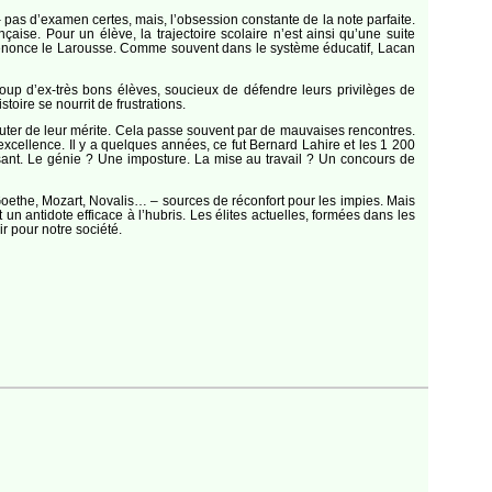
– pas d’examen certes, mais, l’obsession constante de la note parfaite.
aise. Pour un élève, la trajectoire scolaire n’est ainsi qu’une suite
 », énonce le Larousse. Comme souvent dans le système éducatif, Lacan
ucoup d’ex-très bons élèves, soucieux de défendre leurs privilèges de
toire se nourrit de frustrations.
e douter de leur mérite. Cela passe souvent par de mauvaises rencontres.
excellence. Il y a quelques années, ce fut Bernard Lahire et les 1 200
sant. Le génie ? Une imposture. La mise au travail ? Un concours de
ethe, Mozart, Novalis… – sources de réconfort pour les impies. Mais
un antidote efficace à l’hubris. Les élites actuelles, formées dans les
r pour notre société.