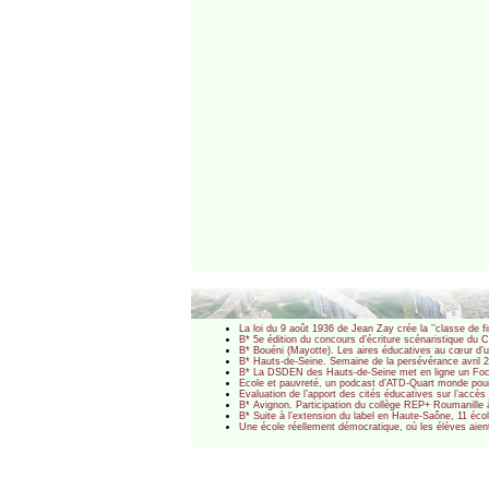
La loi du 9 août 1936 de Jean Zay crée la ’’classe de fi
B* 5e édition du concours d’écriture scénaristique d
B* Bouéni (Mayotte). Les aires éducatives au cœur d’u
B* Hauts-de-Seine. Semaine de la persévérance avril 2
B* La DSDEN des Hauts-de-Seine met en ligne un Foc
Ecole et pauvreté, un podcast d’ATD-Quart monde pour 
Evaluation de l’apport des cités éducatives sur l’accès
B* Avignon. Participation du collège REP+ Roumanille 
B* Suite à l’extension du label en Haute-Saône, 11 écol
Une école réellement démocratique, où les élèves aien