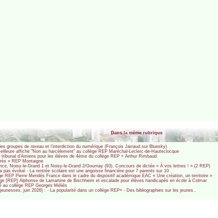
Dans la même rubrique
les groupes de niveau et l’interdiction du numérique (François Jarraud sur Bluesky)
eilleure affiche "Non au harcèlement" au collège REP Maréchal-Leclerc-de-Hauteclocque
tribunal d’Amiens pour les élèves de 4ème du collège REP + Arthur Rimbaud
rogrès » REP Montaigne
ance, Noisy-le-Grand 1 et Noisy-le-Grand 2/Gournay (93). Concours de dictée « À vos lettres ! » (2 REP)
 pas évolué - La rentrée scolaire est une angoisse financière pour 7 parents sur 10
lège REP Pierre Mendès France dans le cadre du dispositif académique EAC « Une création, un territoire »
llège [REP] Alphonse de Lamartine de Bischheim et escalade pour élèves handicapés en école à Colmar
nté au collège REP Georges Méliès
unesses, juin 2026) : - La popularité dans un collège REP+ - Des bibliographies sur les jeunes..