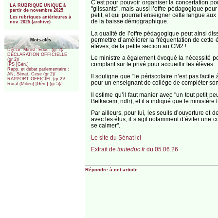
C’est pour pouvoir organiser la concertation 
LA RUBRIQUE UNIQUE à
"glissants", mais aussi l’offre pédagogique pour 
partir de novembre 2025
petit, et qui pourrait enseigner cette langue aux
Les rubriques antérieures à
de la baisse démographique.
nov. 2025 (archive)
La qualité de l’offre pédagogique peut ainsi dissu
permettre d’améliorer la fréquentation de cette
Mots-clés
élèves, de la petite section au CM2 !
Déclar. Minist. Educ. (gr 2)/
DÉCLARATION OFFICIELLE
Le ministre a également évoqué la nécessité pour
(gr 2)/
comptant sur le privé pour accueillir les élèves.
IPS [Gén.]
Rapp. et débat parlementaire :
AN, Sénat, Cese (gr 2)/
Il souligne que "le périscolaire n’est pas faci
RAPPORT OFFICIEL (gr 2)/
pour un enseignant de collège de compléter son
Rural (Milieu) [Gén.] (gr 5)/
Il estime qu’il faut manier avec "un tout petit 
Belkacem, ndlr), et il a indiqué que le ministère 
Par ailleurs, pour lui, les seuils d’ouverture et
avec les élus, il s’agit notamment d’éviter une 
se calmer".
Le site du Sénat ici
Extrait de
touteduc.fr
du 05.06.26
Répondre à cet article