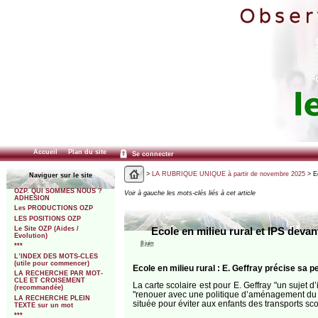
Accueil
Plan du site
Se connecter
>
LA RUBRIQUE UNIQUE à partir de novembre 2025
> Ec
Naviguer sur le site
OZP. QUI SOMMES NOUS ?
Voir à gauche les mots-clés liés à cet article
ADHESION
Les PRODUCTIONS OZP
LES POSITIONS OZP
Le Site OZP (Aides /
Ecole en milieu rural et IPS devant
Evolution)
8 juin
***
L’INDEX DES MOTS-CLES
(utile pour commencer)
Ecole en milieu rural : E. Geffray précise sa 
LA RECHERCHE PAR MOT-
CLE ET CROISEMENT
La carte scolaire est pour E. Geffray "un sujet d
(recommandée)
"renouer avec une politique d’aménagement du ter
LA RECHERCHE PLEIN
située pour éviter aux enfants des transports sco
TEXTE sur un mot
***