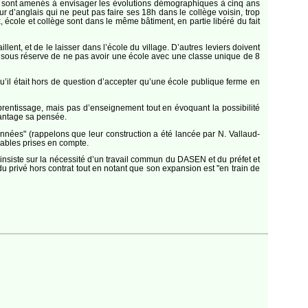
es sont amenés à envisager les évolutions démographiques à cinq ans
eur d’anglais qui ne peut pas faire ses 18h dans le collège voisin, trop
x, école et collège sont dans le même bâtiment, en partie libéré du fait
llent, et de le laisser dans l’école du village. D’autres leviers doivent
s", sous réserve de ne pas avoir une école avec une classe unique de 8
qu’il était hors de question d’accepter qu’une école publique ferme en
apprentissage, mais pas d’enseignement tout en évoquant la possibilité
vantage sa pensée.
’années" (rappelons que leur construction a été lancée par N. Vallaud-
ariables prises en compte.
il insiste sur la nécessité d’un travail commun du DASEN et du préfet et
u privé hors contrat tout en notant que son expansion est "en train de