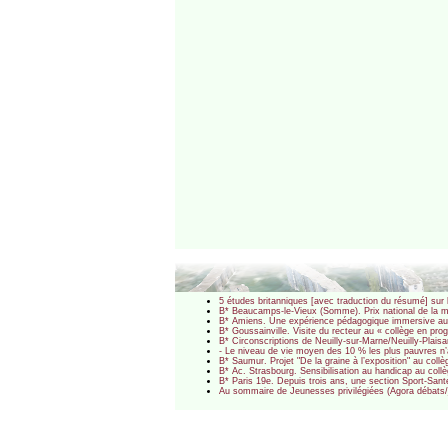
5 études britanniques [avec traduction du résumé] sur 
B* Beaucamps-le-Vieux (Somme). Prix national de la m
B* Amiens. Une expérience pédagogique immersive au 
B* Goussainville. Visite du recteur au « collège en p
B* Circonscriptions de Neuilly-sur-Marne/Neuilly-Plais
- Le niveau de vie moyen des 10 % les plus pauvres n’a
B* Saumur. Projet "De la graine à l’exposition" au col
B* Ac. Strasbourg. Sensibilisation au handicap au co
B* Paris 19e. Depuis trois ans, une section Sport-Sa
Au sommaire de Jeunesses privilégiées (Agora débats/je