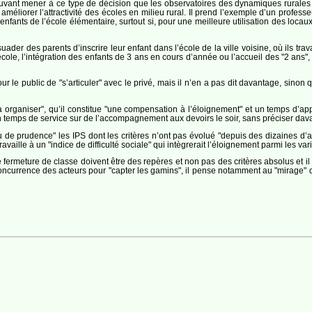
pouvant mener à ce type de décision que les observatoires des dynamiques rural
améliorer l’attractivité des écoles en milieu rural. Il prend l’exemple d’un profess
 enfants de l’école élémentaire, surtout si, pour une meilleure utilisation des locau
ader des parents d’inscrire leur enfant dans l’école de la ville voisine, où ils travai
 école, l’intégration des enfants de 3 ans en cours d’année ou l’accueil des "2 an
 le public de "s’articuler" avec le privé, mais il n’en a pas dit davantage, sinon 
le à organiser", qu’il constitue "une compensation à l’éloignement" et un temps d’
 temps de service sur de l’accompagnement aux devoirs le soir, sans préciser da
peu de prudence" les IPS dont les critères n’ont pas évolué "depuis des dizaines d
travaille à un "indice de difficulté sociale" qui intègrerait l’éloignement parmi les v
 de fermeture de classe doivent être des repères et non pas des critères absolus et 
concurrence des acteurs pour "capter les gamins", il pense notamment au "mirage" d