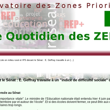
ole en milieu rural et IPS devant le Sénat : E. Geffray travaille à un (…)
 le Sénat : E. Geffray travaille à un "indice de difficulté sociale
pensée au Sénat
’importance vitale". Le ministre de l’Education nationale était entendu hier 4 juin p
ritoire par et autour de l’école". Et si des écoles doivent fermer, ce peut être aux
laires trop longs.