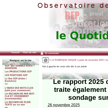
Accueil
Plan du site
Se connecter
>
LA RUBRIQUE UNIQUE à partir de novembre 2025
> Le
Naviguer sur le site
OZP. QUI SOMMES NOUS ?
Voir à gauche les mots-clés liés à cet article
ADHESION
Les PRODUCTIONS OZP
LES POSITIONS OZP
Le Site OZP (Aides /
Le rapport 2025 
Evolution)
***
traite également
L’INDEX DES MOTS-CLES
(utile pour commencer)
LA RECHERCHE PAR MOT-
sondage sur 
CLE ET CROISEMENT
(recommandée)
LA RECHERCHE PLEIN
26 novembre 2025
TEXTE sur un mot