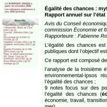
***
LA RUBRIQUE UNIQUE à
partir de novembre 2025
Égalité des chances : myt
Les rubriques antérieures à
nov. 2025 (archive)
Rapport annuel sur l’état
Mots-clés
Avis du Conseil économique
**MATERNELLE [Gén.] (gr 4)/
**Maternelle. Moins de 3 ans
commission Économie et f
[Gén.] (gr 4)/
Concept, Définition [Gén.] (gr
Rapporteure : Fabienne R
5)/
Décrochage (gr 5) [Gén./]/
ETUDE (gr 2)/
Inégalités sociales [Gén.] (gr 5)/
L’égalité des chances est
Inégalités territoriales [Gén.] (gr
5)/
Quartier Prioritaire de la Ville
publiques dont l’objectif es
(QPV) [Gén.] (gr 5)/
Rapp. et débat parlementaire :
AN, Sénat, Cese (gr 2)/
Ce rapport est composé de t
RAPPORT OFFICIEL (gr 2)/
Rural (Milieu) [Gén.] (gr 5)/
Sondage (gr 2)/
l’analyse de la troisième 
environnemental-Ipsos r
l’égalité des chances ;
9 notes focus sur des po
l’égalité des chances (
éd
économie, travail, transiti
mer).