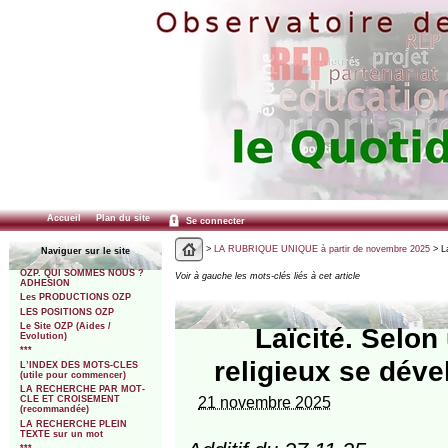
Accueil
Plan du site
Se connecter
>
LA RUBRIQUE UNIQUE à partir de novembre 2025
> La
Naviguer sur le site
OZP. QUI SOMMES NOUS ?
Voir à gauche les mots-clés liés à cet article
ADHESION
Les PRODUCTIONS OZP
LES POSITIONS OZP
Le Site OZP (Aides /
Laïcité. Selon
Evolution)
***
religieux se dév
L’INDEX DES MOTS-CLES
(utile pour commencer)
LA RECHERCHE PAR MOT-
21 novembre 2025
CLE ET CROISEMENT
(recommandée)
LA RECHERCHE PLEIN
TEXTE sur un mot