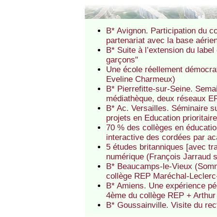
B* Avignon. Participation du c
partenariat avec la base aéri
B* Suite à l’extension du label
garçons"
Une école réellement démocrati
Eveline Charmeux)
B* Pierrefitte-sur-Seine. Semai
médiathèque, deux réseaux EP 
B* Ac. Versailles. Séminaire 
projets en Education prioritair
70 % des collèges en éducation
interactive des cordées par a
5 études britanniques [avec tr
numérique (François Jarraud 
B* Beaucamps-le-Vieux (Somme)
collège REP Maréchal-Leclerc
B* Amiens. Une expérience pé
4ème du collège REP + Arthu
B* Goussainville. Visite du r