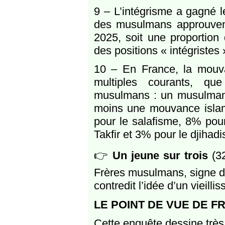
9 – L’intégrisme a gagné l
des musulmans approuvent 
2025, soit une proportion
des positions « intégristes
10 – En France, la mouva
multiples courants, que
musulmans : un musulman s
moins une mouvance isla
pour le salafisme, 8% pou
Takfir et 3% pour le djihad
👉
Un jeune sur trois
(32
Frères musulmans, signe d’
contredit l’idée d’un vieil
LE POINT DE VUE DE F
Cette enquête dessine très