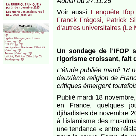
Additif du 27.11.25
***
LA RUBRIQUE UNIQUE à
partir de novembre 2025
Voir aussi
L’enquête Ifo
Les rubriques antérieures à
nov. 2025 (archive)
Franck Frégosi, Patrick S
d’autres universitaires (Le
Mots-clés
Alimentation, Cantine [Gén.] (gr
5)/
Egalité filles-garçons, Evars
[Gén.] (gr 5)/
ETUDE (gr 2)/
Immigration, Racisme, Ethnicité
Un sondage de l’IFOP s
[Gén.] (gr 5)/
Jeunes [Gén.] (gr. 5)/
rigorisme croissant, fait 
Laïcité, Religion [Gén.] (gr 5)/
Sondage (gr 2)/
L’étude publiée mardi 18 n
deuxième religion de Franc
critiques émergent toutefoi
Publié mardi 18 novembre, 
en France, quelques jo
djihadistes de novembre 201
à l’islamisme des musulma
une tendance « entre réisla