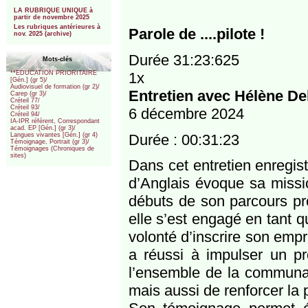
***
LA RUBRIQUE UNIQUE à
partir de novembre 2025
Les rubriques antérieures à
Parole de ....pilote !
nov. 2025 (archive)
Durée 31:23:625
Mots-clés
1x
**EDUCATION PRIORITAIRE
[Gén.] (gr 5)/
Audiovisuel de formation (gr 2)/
Entretien avec Hélène De
Carep (gr 3)/
Créteil 77/
Créteil 93/
6 décembre 2024
Créteil 94/
IA-IPR référent, Correspondant
acad. EP [Gén.] (gr 3)/
Durée : 00:31:23
Langues vivantes [Gén.] (gr 4)
Témoignage, Portrait (gr 3)/
Témoignages (Chroniques de
sites)
Dans cet entretien enregis
d’Anglais évoque sa missio
débuts de son parcours pro
elle s’est engagé en tant q
volonté d’inscrire son empr
a réussi à impulser un pro
l’ensemble de la communau
mais aussi de renforcer la 