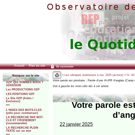
Accueil
Plan du site
Se connecter
>
Les rubriques antérieures à nov. 2025 (archive)
>
IV- A
Naviguer sur le site
Votre parole est prioritaire : Parole d’une IA-IPR d’anglais (Carep 
OZP. QUI SOMMES NOUS ?
ADHESION
Voir à gauche les mots-clés liés à cet article
Les PRODUCTIONS OZP
LES POSITIONS OZP
Le Site OZP (Aides /
Evolution)
Votre parole est
***
L’INDEX DES MOTS-CLES
d’ang
(utile pour commencer)
LA RECHERCHE PAR MOT-
CLE ET CROISEMENT
22 janvier 2025
(recommandée)
LA RECHERCHE PLEIN
TEXTE sur un mot