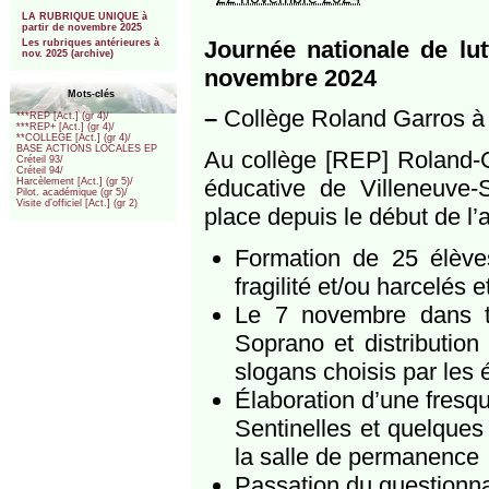
***
LA RUBRIQUE UNIQUE à
partir de novembre 2025
Journée nationale de lut
Les rubriques antérieures à
nov. 2025 (archive)
novembre 2024
Mots-clés
–
Collège Roland Garros à
***REP [Act.] (gr 4)/
***REP+ [Act.] (gr 4)/
**COLLEGE [Act.] (gr 4)/
BASE ACTIONS LOCALES EP
Au collège [REP] Roland-Ga
Créteil 93/
Créteil 94/
éducative de Villeneuve-
Harcèlement [Act.] (gr 5)/
Pilot. académique (gr 5)/
Visite d’officiel [Act.] (gr 2)
place depuis le début de l’
Formation de 25 élèves
fragilité et/ou harcelés e
Le 7 novembre dans to
Soprano et distribution
slogans choisis par les 
Élaboration d’une fresq
Sentinelles et quelques
la salle de permanence
Passation du questionna