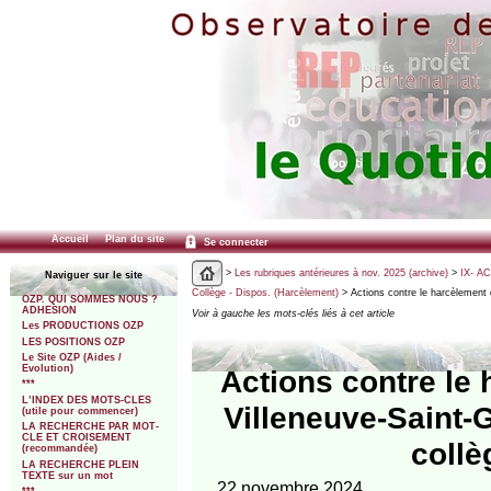
Accueil
Plan du site
Se connecter
>
Les rubriques antérieures à nov. 2025 (archive)
>
IX- A
Naviguer sur le site
Collège - Dispos. (Harcèlement)
> Actions contre le harcèlement
OZP. QUI SOMMES NOUS ?
ADHESION
Voir à gauche les mots-clés liés à cet article
Les PRODUCTIONS OZP
LES POSITIONS OZP
Le Site OZP (Aides /
Evolution)
Actions contre le
***
L’INDEX DES MOTS-CLES
Villeneuve-Saint-G
(utile pour commencer)
LA RECHERCHE PAR MOT-
CLE ET CROISEMENT
collè
(recommandée)
LA RECHERCHE PLEIN
TEXTE sur un mot
22 novembre 2024