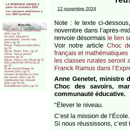
***
LA RUBRIQUE UNIQUE à
partir de novembre 2025
12 novembre 2024
Les rubriques antérieures à
nov. 2025 (archive)
Note : le texte ci-dessous
Mots-clés
novembre dans l’après-midi
**EDUCATION PRIORITAIRE
[Gén.] (gr 5)/
renvoie désormais
le lien 
Accomp. éducatif et
personnalisé, Devoirs faits
[Gén.] (gr 5)/
Voir notre article
Choc de
Brevet, Prépa-seconde [Gén.]
(gr 5)/
français et mathématiques 
Déclar. Minist. Educ. (gr 2)/
Déclar. Source presse,
interview (gr 2)/
les classes rurales seront 
Déclar. Source site officiel (gr 2)
DÉCLARATION OFFICIELLE
(gr 2)/
Franck Ramus dans l’Expr
École ouverte/Stages de
réussite [Gén.] (gr 5)
Groupes de besoins et Choc
Anne Genetet, ministre de
des savoirs [Gén.] (gr 5)/
Labellisation des manuels
[Gén.] (gr 5)/<50
Choc des savoirs, mar
Redoublement [Gén.] (gr 5)/
communauté éducative.
"Élever le niveau.
C’est la mission de l’École.
Si nous réussissons, c’est 