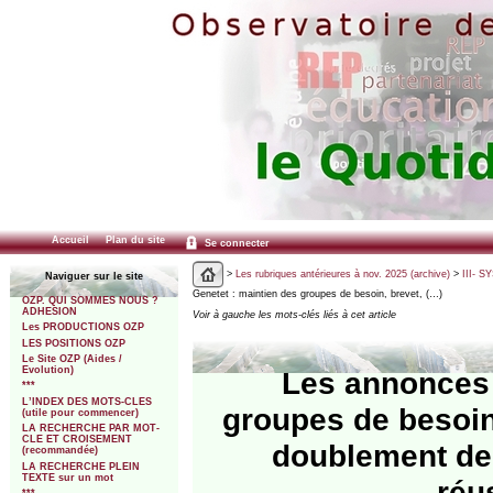
Accueil
Plan du site
Se connecter
>
Les rubriques antérieures à nov. 2025 (archive)
>
III- 
Naviguer sur le site
Genetet : maintien des groupes de besoin, brevet, (…)
OZP. QUI SOMMES NOUS ?
ADHESION
Voir à gauche les mots-clés liés à cet article
Les PRODUCTIONS OZP
LES POSITIONS OZP
Le Site OZP (Aides /
Evolution)
Les annonces 
***
L’INDEX DES MOTS-CLES
groupes de besoin,
(utile pour commencer)
LA RECHERCHE PAR MOT-
CLE ET CROISEMENT
doublement des
(recommandée)
LA RECHERCHE PLEIN
TEXTE sur un mot
réu