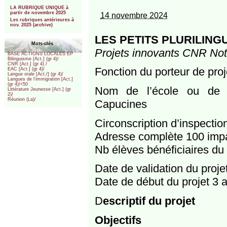
***
LA RUBRIQUE UNIQUE à
partir de novembre 2025
14 novembre 2024
Les rubriques antérieures à
nov. 2025 (archive)
LES PETITS PLURILING
Mots-clés
Projets innovants CNR Notr
BASE ACTIONS LOCALES EP
Bilinguisme [Act.] (gr 4)/
CNR [Act.] (gr 4) /
Fonction du porteur de pr
EAC [Act.] (gr 4)/
Langue orale [Act./] (gr 4)/
Langues de l’immigration [Act.]
(gr 4)/<50
Nom de l’école ou de l’
Littérature Jeunesse [Act.] (gr
2)/
Réunion (La)/
Capucines
Circonscription d’inspecti
Adresse complète 100 imp
Nb élèves bénéficiaires du 
Date de validation du proj
Date de début du projet 3 
D
escriptif du projet
Objectifs