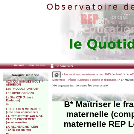
Accueil
Plan du site
Se connecter
>
Les rubriques antérieures à nov. 2025 (archive)
>
IX- A
Naviguer sur le site
Maternelle - Pédag. (Langues d’origine et régionales)
> B* Maîtrise
OZP. QUI SOMMES NOUS ?
ADHESION
Voir à gauche les mots-clés liés à cet article
Les PRODUCTIONS OZP
LES POSITIONS OZP
Le Site OZP (Aides /
Evolution)
B* Maîtriser le f
***
L’INDEX DES MOTS-CLES
maternelle (compt
(utile pour commencer)
LA RECHERCHE PAR MOT-
CLE ET CROISEMENT
maternelle REP L
(recommandée)
LA RECHERCHE PLEIN
TEXTE sur un mot