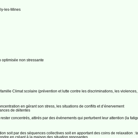
lly-les-Mines
on optimisée non stressante
famille Climat scolaire (prévention et lutte contre les discriminations, les violences
ncentration en gérant son stress, les situations de conflits et d’énervement
éances de détentes
ster concentrés, attirés par des évènements qui perturbent leur attention (la fatigue
on soit par des séquences collectives soit en apportant des coins de relaxation : t
tendre en créant à la maison des situation reposantes