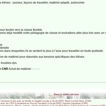
s élèves : assises, façons de travailler, matériel adapté, autonomie
ur tendre vers la classe flexible.
ns déjà modifié notre pédagogie de classe et souhaitons aller plus loin avec un m
se
térielle
ns dans lesquelles ils se sentent le plus à l’aise pour travailler en toute quiétude.
ire de matériel pour répondre aux besoins spécifiques des élèves.
s troubles dys.
de CNR
Achat de matériel - - - - -
Dans la même rubrique
 favoriser le lien avec la famille et l’égalité sociale à l’école REP+ Marie Lucette Boris (CNR)
s avec les CPS (Compétences Psycho Sociales) à l’école REP+ Pasteur-Lamartine (CNR)
our enseignants, élèves, parents, agents techniques à l’école REP Pierre Zobda Quitman du Lamentin (CNR)