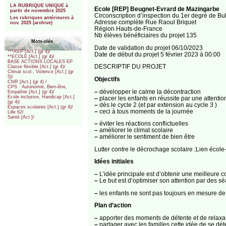
LA RUBRIQUE UNIQUE à
Ecole [REP] Beugnet-Evrard de Mazingarbe
partir de novembre 2025
Circonscription d’inspection du 1er degré de Bu
Les rubriques antérieures à
Adresse complète Rue Raoul Briquet
nov. 2025 (archive)
Région Hauts-de-France
Nb élèves bénéficiaires du projet 135
Mots-clés
Date de validation du projet 06/10/2023
***REP [Act.] (gr 4)/
Date de début du projet 5 février 2023 à 00:00
**ECOLE [Act.] (gr 4)/
BASE ACTIONS LOCALES EP
DESCRIPTIF DU PROJET
Classe flexible [Act.] (gr 4)/
Climat scol., Violence [Act.] (gr
5)/
Objectifs
CNR [Act.] (gr 4) /
CPS : Autonomie, Bien-être,
–
développer le calme la décontraction
Empathie [Act.] (gr 4)/
Ecole inclusive, Handicap [Act.]
–
placer les enfants en réussite par une attenti
(gr 4)/
–
dès le cycle 2 (et par extension au cycle 3 )
Espaces scolaires [Act.] (gr 4)/
–
ceci à tous moments de la journée
Lille 62/
Santé [Act.]/
–
éviter les réactions conflictuelles
–
améliorer le climat scolaire
–
améliorer le sentiment de bien être
Lutter contre le décrochage scolaire ;Lien école-
Idées initiales
–
L’idée principale est d’obtenir une meilleure co
–
Le but est d’optimiser son attention par des s
–
les enfants ne sont pas toujours en mesure de re
Plan d’action
–
apporter des moments de détente et de relaxati
–
partager avec les familles cette idée de se dé