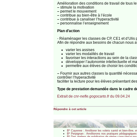
Amélioration des conditions de travail de tous le
–
stimule la motivation
–
permet le mouvement
–
contribue au bien-être à l’école
–
contribue à canaliser l’hyperactivité
–
personnalise l’enseignement
Plan d’action
​- Réaménager les classes de CP, CE1 et d’Ulis po
Afin de répondre aux besoins de chacun nous avo
varier les assises
varier les modalités de travail
favoriser les interactions au sein de la clas
développer l’autonomie intellectuelle et ma
permettre aux élèves de choisir les conditio
–
Fournir aux autres classes la quantité nécessa
contrôler l’hyperactivité
faciliter la lecture pour les élèves présentant de
Type de prestation demandée dans le cadre 
Extrait de
cnr-nefle.gogocarto.fr
du 09.04.24
Répondre à cet article
B* Cayenne : Améliorer les volets santé et bien-être, et
B* Perpignan : Améliorons nos pratiques pédagogique
B* Des ateliers de méditation de pleine conscience p