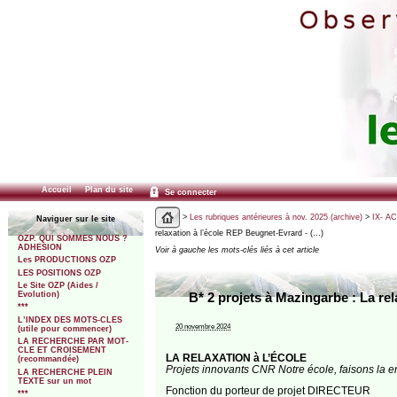
Accueil
Plan du site
Se connecter
>
Les rubriques antérieures à nov. 2025 (archive)
>
IX- A
Naviguer sur le site
relaxation à l’école REP Beugnet-Evrard - (…)
OZP. QUI SOMMES NOUS ?
ADHESION
Voir à gauche les mots-clés liés à cet article
Les PRODUCTIONS OZP
LES POSITIONS OZP
Le Site OZP (Aides /
Evolution)
B* 2 projets à Mazingarbe : La re
***
L’INDEX DES MOTS-CLES
20 novembre 2024
(utile pour commencer)
LA RECHERCHE PAR MOT-
CLE ET CROISEMENT
LA RELAXATION à L’ÉCOLE
(recommandée)
Projets innovants CNR Notre école, faisons la 
LA RECHERCHE PLEIN
TEXTE sur un mot
Fonction du porteur de projet DIRECTEUR
***