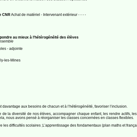
de CNR
Achat de matériel - Intervenant extérieur - - - -
épondre au mieux à l’hétérogénéité des élèves
ensemble
les - adjointe
lly-les-Mines
 davantage aux besoins de chacun et à l’hétérogénéité, favoriser l’inclusion.
e la diversité de nos élèves, accompagner chaque enfant, les rendre actifs, les fa
r cela, nous avons pensé à réorganiser les classes concernées en classes flexibles.
tre les difficultés scolaires ;L’apprentissage des fondamentaux (plan maths et fran