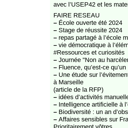
avec l’USEP42 et les mate
FAIRE RESEAU
–
École ouverte été 2024
–
Stage de réussite 2024
–
repas partagé à l’école m
–
vie démocratique à l’élém
#Ressources et curiosités
–
Journée "Non au harcèlem
–
Fluence, qu’est-ce qu’un 
–
Une étude sur l’évitement
à Marseille
(article de la RFP)
–
idées d’activités manuell
–
Intelligence artificielle à 
–
Biodiversité : un an d’ob
–
Affaires sensibles sur Fran
Prioritairement vôtres.