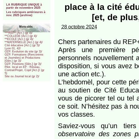
***
place à la cité éd
LA RUBRIQUE UNIQUE à
partir de novembre 2025
Les rubriques antérieures à
[et, de plu
nov. 2025 (archive)
28 octobre 2024
Mots-clés
***REP+ [Act.] (gr 4)/
**COLLEGE [Act.] (gr 4)/
**ECOLE [Act.] (gr 4)/
Chers partenaires du REP
**MATERNELLE [Act.] (gr 4)/
Cité éducative [Act.] (gr 5)/
Après une première pé
Lyon 01, 42/
OZP. Evolution du site (gr 3)/
OZP. Formations (Rencontres
personnels nouvellement a
et Journées) et Productions
[Gén.] (gr 3)/
disposition, si vous avez b
OZP. Positions [Gén.] (gr 3)/
Pilot. local en EP : Réseau,
Contrat/Projet, Copil [Act.]/ (gr
une action etc.).
5)
Site ou Journal local (gr 2)/
L’hebdomèl, pour cette pér
au soutien de Cité Educat
vous de picorer tel ou tel 
ce soit. N’hésitez pas à no
vos classes.
Saviez-vous qu’un tier
observatoire des zones pri