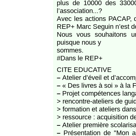
plus de 10000 des 33000 
l’association...?
Avec les actions PACAP, des 
REP+ Marc Seguin n’est do
Nous vous souhaitons un
puisque nous y
sommes.
#Dans le REP+
CITE EDUCATIVE
–
Atelier d’éveil et d’acc
–
« Des livres à soi » à la F
–
Projet compétences langa
> rencontre-ateliers de gu
> formation et ateliers dan
> ressource : acquisition
–
Atelier première scolarisa
–
Présentation de "Mon as