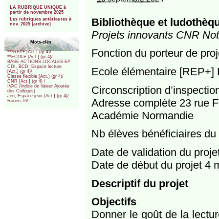
***
LA RUBRIQUE UNIQUE à
partir de novembre 2025
Bibliothèque et ludothèq
Les rubriques antérieures à
nov. 2025 (archive)
Projets innovants CNR Notr
Mots-clés
Fonction du porteur de proj
***REP+ [Act.] (gr 4)/
**ECOLE [Act.] (gr 4)/
BASE ACTIONS LOCALES EP
CDI, BCD, Espace lecture
Ecole élémentaire [REP+] 
[Act.] (gr 4)/
Classe flexible [Act.] (gr 4)/
CNR [Act.] (gr 4) /
IVAC (Indice de Valeur Ajoutée
Circonscription d’inspecti
des Collèges)
Jeu, Espace jeux [Act.] (gr 4)/
Adresse complète 23 rue F
Rouen 76/
Académie Normandie
Nb élèves bénéficiaires du 
Date de validation du proj
Date de début du projet 4 
Descriptif du projet
Objectifs
Donner le goût de la lectu