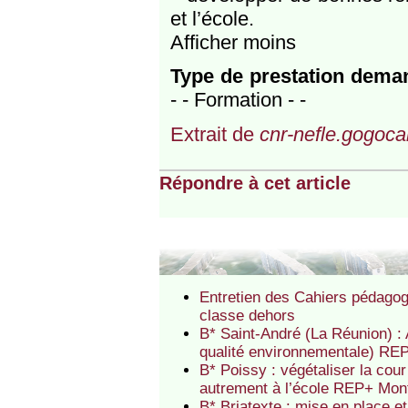
et l’école.
Afficher moins
Type de prestation dema
- - Formation - -
Extrait de
cnr-nefle.gogocar
Répondre à cet article
Entretien des Cahiers pédagog
classe dehors
B* Saint-André (La Réunion) :
qualité environnementale) RE
B* Poissy : végétaliser la cou
autrement à l’école REP+ Mon
B* Briatexte : mise en place et