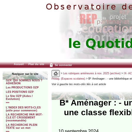
Accueil
Plan du site
Se connecter
>
Les rubriques antérieures à nov. 2025 (archive)
>
IX- A
Naviguer sur le site
Pédag. (Espaces scolaires)
> B* Aménager : - une bibliothèque et
OZP. QUI SOMMES NOUS ?
ADHESION
Voir à gauche les mots-clés liés à cet article
Les PRODUCTIONS OZP
LES POSITIONS OZP
Le Site OZP (Aides /
Evolution)
B* Aménager : - u
***
L’INDEX DES MOTS-CLES
une classe flexi
(utile pour commencer)
LA RECHERCHE PAR MOT-
CLE ET CROISEMENT
(recommandée)
LA RECHERCHE PLEIN
TEXTE sur un mot
10 septembre 2024