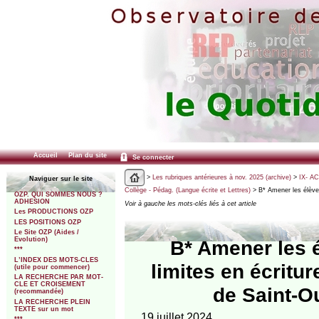
Accueil
Plan du site
Se connecter
>
Les rubriques antérieures à nov. 2025 (archive)
>
IX- A
Naviguer sur le site
Collège - Pédag. (Langue écrite et Lettres)
> B* Amener les élèves
OZP. QUI SOMMES NOUS ?
ADHESION
Voir à gauche les mots-clés liés à cet article
Les PRODUCTIONS OZP
LES POSITIONS OZP
Le Site OZP (Aides /
Evolution)
B* Amener les é
***
L’INDEX DES MOTS-CLES
limites en écritu
(utile pour commencer)
LA RECHERCHE PAR MOT-
CLE ET CROISEMENT
de Saint-O
(recommandée)
LA RECHERCHE PLEIN
TEXTE sur un mot
19 juillet 2024