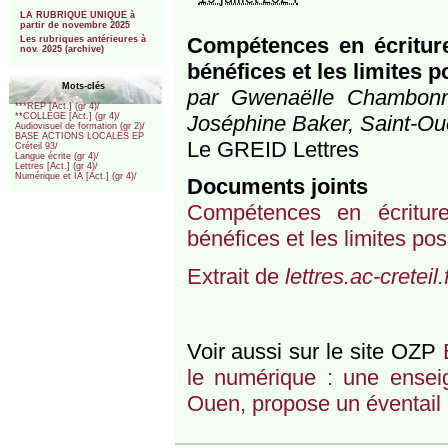
***
LA RUBRIQUE UNIQUE à
partir de novembre 2025
Compétences en écriture e
Les rubriques antérieures à
nov. 2025 (archive)
bénéfices et les limites p
Mots-clés
par Gwenaëlle Chambonni
***REP [Act.] (gr 4)/
Joséphine Baker, Saint-O
**COLLEGE [Act.] (gr 4)/
Audiovisuel de formation (gr 2)/
BASE ACTIONS LOCALES EP
Le GREID Lettres
Créteil 93/
Langue écrite (gr 4)/
Lettres [Act.] (gr 4)/
Numérique et IA [Act.] (gr 4)/
Documents joints
Compétences en écriture e
bénéfices et les limites po
Extrait de
lettres.ac-creteil.
Voir aussi sur le site OZP
le numérique : une ensei
Ouen, propose un éventail 