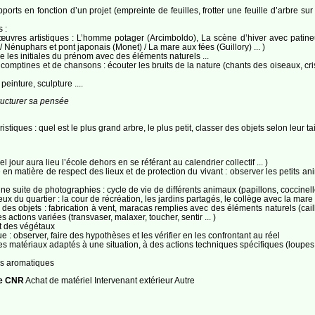
pports en fonction d’un projet (empreinte de feuilles, frotter une feuille d’arbre s
 :
œuvres artistiques : L’homme potager (Arcimboldo), La scène d’hiver avec pati
 Nénuphars et pont japonais (Monet) / La mare aux fées (Guillory) ... )
re les initiales du prénom avec des éléments naturels ...
comptines et de chansons : écouter les bruits de la nature (chants des oiseaux, cris 
 peinture, sculpture ....
ructurer sa pensée
stiques : quel est le plus grand arbre, le plus petit, classer des objets selon leur ta
 jour aura lieu l’école dehors en se référant au calendrier collectif ... )
 matière de respect des lieux et de protection du vivant : observer les petits ani
 suite de photographies : cycle de vie de différents animaux (papillons, coccinelles .
ux du quartier : la cour de récréation, les jardins partagés, le collège avec la mar
r des objets : fabrication à vent, maracas remplies avec des éléments naturels (caill
 actions variées (transvaser, malaxer, toucher, sentir ... )
t des végétaux
e : observer, faire des hypothèses et les vérifier en les confrontant au réel
t des matériaux adaptés à une situation, à des actions techniques spécifiques (loupes
es aromatiques
de CNR
Achat de matériel Intervenant extérieur Autre