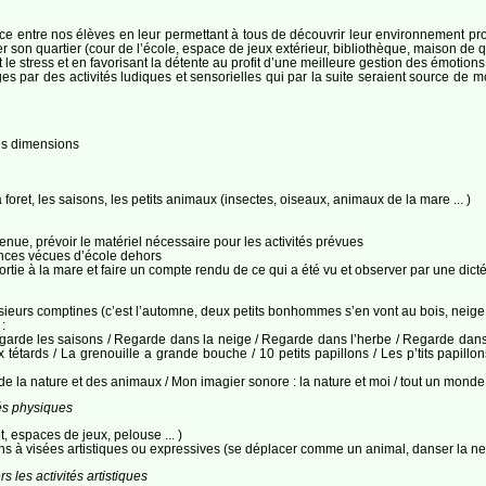
ce entre nos élèves en leur permettant à tous de découvrir leur environnement proc
r son quartier (cour de l’école, espace de jeux extérieur, bibliothèque, maison de q
 le stress et en favorisant la détente au profit d’une meilleure gestion des émotion
es par des activités ludiques et sensorielles qui par la suite seraient source de m
es dimensions
 foret, les saisons, les petits animaux (insectes, oiseaux, animaux de la mare ... )
tenue, prévoir le matériel nécessaire pour les activités prévues
iences vécues d’école dehors
ie à la mare et faire un compte rendu de ce qui a été vu et observer par une dicté
eurs comptines (c’est l’automne, deux petits bonhommes s’en vont au bois, neige n
:
arde les saisons / Regarde dans la neige / Regarde dans l’herbe / Regarde dans le ci
étards / La grenouille a grande bouche / 10 petits papillons / Les p’tits papillons 
e la nature et des animaux / Mon imagier sonore : la nature et moi / tout un mond
tés physiques
 espaces de jeux, pelouse ... )
s à visées artistiques ou expressives (se déplacer comme un animal, danser la neig
 les activités artistiques