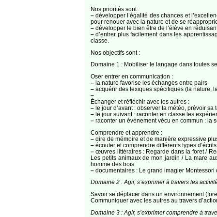
Nos priorités sont :
–
développer l’égalité des chances et l’excellen
pour renouer avec la nature et de se réapproprie
–
développer le bien être de l’élève en réduisant
–
d’entrer plus facilement dans les apprentissag
classe.
Nos objectifs sont :
Domaine 1 : Mobiliser le langage dans toutes s
Oser entrer en communication :
–
la nature favorise les échanges entre pairs
–
acquérir des lexiques spécifiques (la nature, la
–
Échanger et réfléchir avec les autres :
–
le jour d’avant : observer la météo, prévoir sa 
–
le jour suivant : raconter en classe les expér
–
raconter un évènement vécu en commun : la sort
Comprendre et apprendre :
–
dire de mémoire et de manière expressive plusi
–
écouter et comprendre différents types d’écrits 
–
œuvres littéraires : Regarde dans la foret / Reg
Les petits animaux de mon jardin / La mare aux t
homme des bois
–
documentaires : Le grand imagier Montessori d
Domaine 2 : Agir, s’exprimer à travers les activi
Savoir se déplacer dans un environnement (foret,
Communiquer avec les autres au travers d’action
Domaine 3 : Agir, s’exprimer comprendre à travers