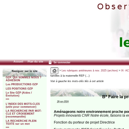
Accueil
Plan du site
Se connecter
>
Les rubriques antérieures à nov. 2025 (archive)
>
IX- A
Naviguer sur le site
familles à la maternelle REP (…)
OZP. QUI SOMMES NOUS ?
ADHESION
Voir à gauche les mots-clés liés à cet article
Les PRODUCTIONS OZP
LES POSITIONS OZP
Le Site OZP (Aides /
Evolution)
B* Faire la p
***
28 juin 2024
L’INDEX DES MOTS-CLES
(utile pour commencer)
LA RECHERCHE PAR MOT-
Aménageons notre environnement proche pour 
CLE ET CROISEMENT
Projets innovants CNR Notre école, faisons la 
(recommandée)
LA RECHERCHE PLEIN
Fonction du porteur de projet Directrice
TEXTE sur un mot
***