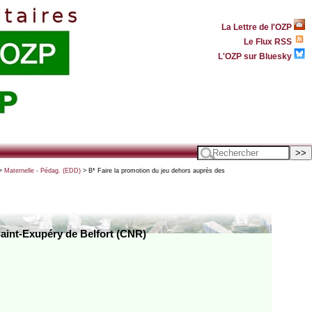
La Lettre de l'OZP
Le Flux RSS
L'OZP sur Bluesky
>
Maternelle - Pédag. (EDD)
> B* Faire la promotion du jeu dehors auprès des
Saint-Exupéry de Belfort (CNR)