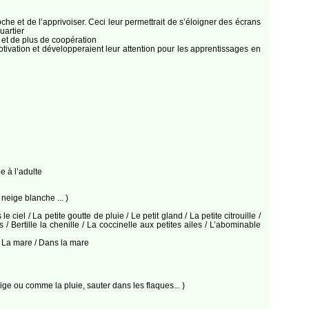
he et de l’apprivoiser. Ceci leur permettrait de s’éloigner des écrans
uartier
s et de plus de coopération
otivation et développeraient leur attention pour les apprentissages en
e à l’adulte
eige blanche ... )
el / La petite goutte de pluie / Le petit gland / La petite citrouille /
/ Bertille la chenille / La coccinelle aux petites ailes / L’abominable
e La mare / Dans la mare
e ou comme la pluie, sauter dans les flaques... )