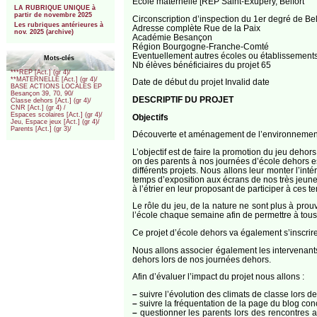
Ecole maternelle [REP Saint-Exupéry, Belfort
LA RUBRIQUE UNIQUE à
partir de novembre 2025
Circonscription d’inspection du 1er degré de Belf
Les rubriques antérieures à
Adresse complète Rue de la Paix
nov. 2025 (archive)
Académie Besançon
Région Bourgogne-Franche-Comté
Eventuellement autres écoles ou établissements
Mots-clés
Nb élèves bénéficiaires du projet 65
***REP [Act.] (gr 4)/
**MATERNELLE [Act.] (gr 4)/
Date de début du projet Invalid date
BASE ACTIONS LOCALES EP
Besançon 39, 70, 90/
DESCRIPTIF DU PROJET
Classe dehors [Act.] (gr 4)/
CNR [Act.] (gr 4) /
Espaces scolaires [Act.] (gr 4)/
Objectifs
Jeu, Espace jeux [Act.] (gr 4)/
Parents [Act.] (gr 3)/
Découverte et aménagement de l’environnement pr
L’objectif est de faire la promotion du jeu dehors
on des parents à nos journées d’école dehors est 
différents projets. Nous allons leur monter l’int
temps d’exposition aux écrans de nos très jeunes
à l’étrier en leur proposant de participer à ces 
Le rôle du jeu, de la nature ne sont plus à pro
l’école chaque semaine afin de permettre à tous 
Ce projet d’école dehors va également s’inscr
Nous allons associer également les intervenants
dehors lors de nos journées dehors.
Afin d’évaluer l’impact du projet nous allons :
–
suivre l’évolution des climats de classe lors 
–
suivre la fréquentation de la page du blog con
–
questionner les parents lors des rencontres au f