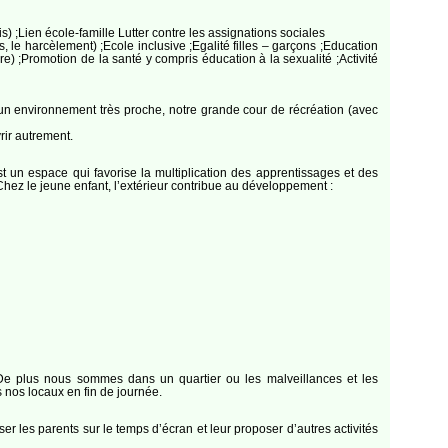
s) ;Lien école-famille Lutter contre les assignations sociales
es, le harcèlement) ;Ecole inclusive ;Egalité filles – garçons ;Education
) ;Promotion de la santé y compris éducation à la sexualité ;Activité
é un environnement très proche, notre grande cour de récréation (avec
rir autrement.
st un espace qui favorise la multiplication des apprentissages et des
. Chez le jeune enfant, l’extérieur contribue au développement :
é. De plus nous sommes dans un quartier ou les malveillances et les
 nos locaux en fin de journée.
er les parents sur le temps d’écran et leur proposer d’autres activités