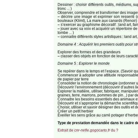
Dessiner : choisir différents outils, médiums, su
tronc ... )
Observer, comprendre et transformer des images
–
décrire une image et exprimer son ressenti (
bouleaux (Klimt), La mare aux canards (Renoir) /
–
s’exercer au graphisme décoratif : land art, fai
–
jouer avec sa voix et acquérir un répertoire de 
tombe ... )
–
connaitre différents styles artistiques : land art,
Domaine 4 : Acquérir les premiers outils pour st
Explorer des formes et des grandeurs
–
classer des objets en fonction de leurs caractéri
Domaine 5 : Explorer le monde
Se repérer dans le temps et l’espace. (Savoir quel
Commencer à adopter une attitude responsable en
de papier par terre
Consolider la notion de chronologie (ordonner une
Découvrir l’environnement (découvrir d’autres lie
Explorer la matière, utiliser, fabriquer, manipule
graines, terre, marrons, pommes de pin...) par des
Connaitre les besoins essentiels des animaux e
Découvrir et s’approprier la démarche scientifiqu
Choisir, utiliser et savoir désigner des outils e
Créer un petit herbier
Éveiller les sens grâce au carré potager d’herb
Type de prestation demandée dans le cadre 
Extrait de
cnr-nefle.gogocarto.fr
du ?