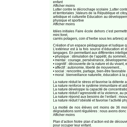
enfant
Afficher moins
Lutter contre le décrochage scolaire ;Lutter cont
et territoriales ;Valeurs de la République et cito
artistique et culturelle Education au développe
physique et sportive
Afficher moins
Idées initiales Faire école dehors c’est permet
mini foret,
carrés potagers, coin d’herbe sous les arbres) a
Création d’un espace pédagogique et ludique q
L’extérieur est à la fois source d’éducation et
langages. En permettant aux différentes intellige
• physique : stimulation de l’appétit, du sommeil
• mental : courage, persévérance, développement 
• cognitif : découverte de la nature et du vivant, e
• affectif : autonomie, liberté de mouvement...
• social : rencontre, partage, bien-être favorab
• moral : bienveillance naturelle, éducation à la
La nature réduit le stress et favorise la détente 
La nature renforce le système immunitaire et ai
La nature développe la capacité de concentrati
La nature réduit l’agressivité et la violence, au p
La nature répond aux besoins de l’enfant : mouve
La nature réduit l’obésité et favorise l’activité
La moitié de nos élèves ont moins de 36 mois,
dégradations sont régulières : nous avons donc 
Afficher moins
Plan d’action Notre plan d’action est de découvr
pour occuper leur enfant.