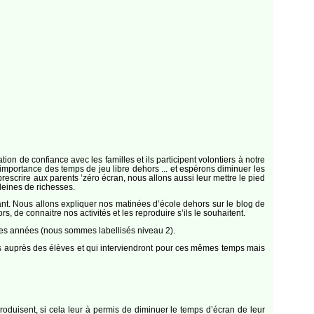
on de confiance avec les familles et ils participent volontiers à notre
 l’importance des temps de jeu libre dehors ... et espérons diminuer les
escrire aux parents ’zéro écran, nous allons aussi leur mettre le pied
leines de richesses.
fant. Nous allons expliquer nos matinées d’école dehors sur le blog de
 de connaitre nos activités et les reproduire s’ils le souhaitent.
es années (nous sommes labellisés niveau 2).
ures auprès des élèves et qui interviendront pour ces mêmes temps mais
reproduisent, si cela leur à permis de diminuer le temps d’écran de leur