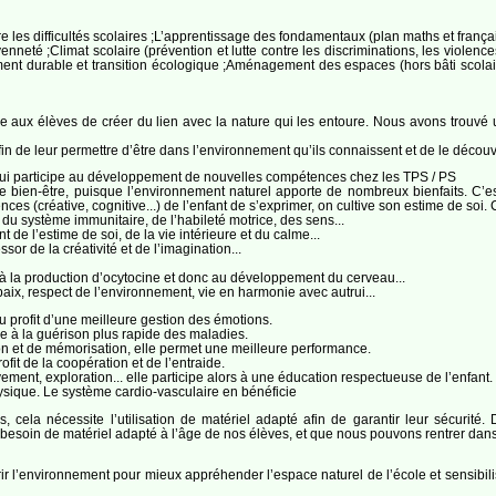
re les difficultés scolaires ;L’apprentissage des fondamentaux (plan maths et françai
yenneté ;Climat scolaire (prévention et lutte contre les discriminations, les violenc
ment durable et transition écologique ;Aménagement des espaces (hors bâti scolaire
tre aux élèves de créer du lien avec la nature qui les entoure. Nous avons trouv
fin de leur permettre d’être dans l’environnement qu’ils connaissent et de le découv
ui participe au développement de nouvelles compétences chez les TPS / PS
 de bien-être, puisque l’environnement naturel apporte de nombreux bienfaits. C’e
nces (créative, cognitive...) de l’enfant de s’exprimer, on cultive son estime de soi
, du système immunitaire, de l’habileté motrice, des sens...
de l’estime de soi, de la vie intérieure et du calme...
ssor de la créativité et de l’imagination...
le à la production d’ocytocine et donc au développement du cerveau...
 paix, respect de l’environnement, vie en harmonie avec autrui...
au profit d’une meilleure gestion des émotions.
de à la guérison plus rapide des maladies.
on et de mémorisation, elle permet une meilleure performance.
rofit de la coopération et de l’entraide.
ment, exploration... elle participe alors à une éducation respectueuse de l’enfant.
 physique. Le système cardio-vasculaire en bénéficie
 cela nécessite l’utilisation de matériel adapté afin de garantir leur sécurit
besoin de matériel adapté à l’âge de nos élèves, et que nous pouvons rentrer dans
ir l’environnement pour mieux appréhender l’espace naturel de l’école et sensibilis