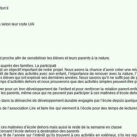
ort II
 selon leur code UAI
oche afin de sensibiliser les élèves et leurs parents à la nature.
 auprès des familles. La participati
un objectif important de notre projet. Nous avons la chance d’avoir créer une relati
érêt de faire des activités avec son enfant, l’importance de renouer avec la nature,
 élèves qui ont explosé ses dernières années. Nous savons qu’il ne suffit pas de pr
temps d’activités dehors et nous prouverons que des activités simples peuvent être p
uver pour un bon développement de l’enfant et pour renforcer la relation parent-en
les parents, même ceux qui ne peuvent pas participer à ces matinées d’école dehors,
ire dans la démarche de développement durable engagée par l’école depuis quelqu
 de l’association Lire et faire lire qui viennent à l’école pour des temps de lect
de ces matinées d’école dehors mais aussi le reste de la semaine en classe
cernant l’école dehors à destination des parents
il de l’année sur l’intérêt qu’ils trouvent à ces activités en extérieur, s’ils les 