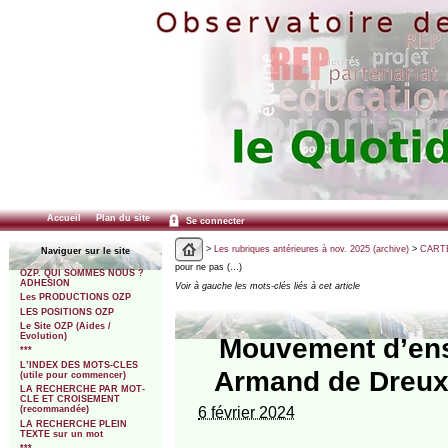
Accueil
Plan du site
Se connecter
>
Les rubriques antérieures à nov. 2025 (archive)
>
CARTE
Naviguer sur le site
pour ne pas (…)
OZP. QUI SOMMES NOUS ?
ADHESION
Voir à gauche les mots-clés liés à cet article
Les PRODUCTIONS OZP
LES POSITIONS OZP
Le Site OZP (Aides /
Evolution)
Mouvement d’ens
***
L’INDEX DES MOTS-CLES
Armand de Dreux 
(utile pour commencer)
LA RECHERCHE PAR MOT-
CLE ET CROISEMENT
6 février 2024
(recommandée)
LA RECHERCHE PLEIN
TEXTE sur un mot