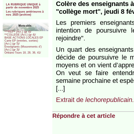
***
Colère des enseignants 
LA RUBRIQUE UNIQUE à
partir de novembre 2025
"collège mort", jeudi 8 fé
Les rubriques antérieures à
nov. 2025 (archive)
Les premiers enseignan
Mots-clés
intention de poursuivre
***REP+ [Act.] (gr 4)/
**COLLEGE [Act.] (gr 4)/
rejoindre".
BASE ACTIONS LOCALES EP
Carte EP (entrées, sorties)
[Act.] (gr 5)/
Enseignants (Mouvements d’)
Un quart des enseignants 
[Act.] (gr 3)/
Orléans-Tours 18, 28, 36, 41/
décide de poursuivre le 
moyens et on vient d’appr
On veut se faire entendr
semaine prochaine et espèr
[...]
Extrait de
lechorepublicain.
Répondre à cet article