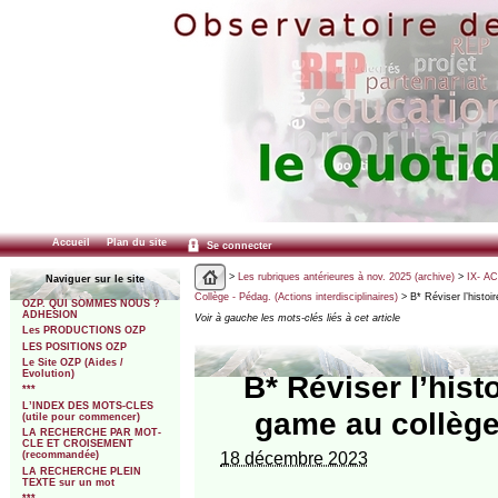
Accueil
Plan du site
Se connecter
>
Les rubriques antérieures à nov. 2025 (archive)
>
IX- A
Naviguer sur le site
Collège - Pédag. (Actions interdisciplinaires)
> B* Réviser l’histo
OZP. QUI SOMMES NOUS ?
ADHESION
Voir à gauche les mots-clés liés à cet article
Les PRODUCTIONS OZP
LES POSITIONS OZP
Le Site OZP (Aides /
Evolution)
B* Réviser l’his
***
L’INDEX DES MOTS-CLES
game au collèg
(utile pour commencer)
LA RECHERCHE PAR MOT-
CLE ET CROISEMENT
18 décembre 2023
(recommandée)
LA RECHERCHE PLEIN
TEXTE sur un mot