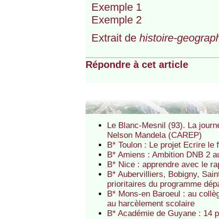
Exemple 1
Exemple 2
Extrait de
histoire-geograph
Répondre à cet article
Le Blanc-Mesnil (93). La journ
Nelson Mandela (CAREP)
B* Toulon : Le projet Ecrire l
B* Amiens : Ambition DNB 2 
B* Nice : apprendre avec le r
B* Aubervilliers, Bobigny, Sai
prioritaires du programme dé
B* Mons-en Baroeul : au collè
au harcèlement scolaire
B* Académie de Guyane : 14 p