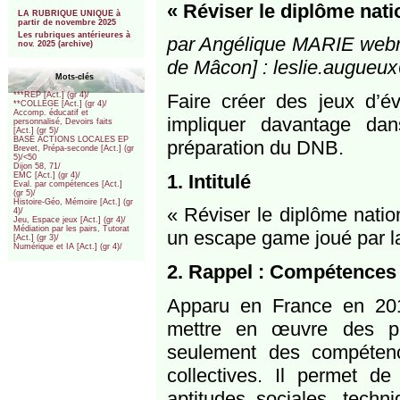
***
« Réviser le diplôme nati
LA RUBRIQUE UNIQUE à
partir de novembre 2025
Les rubriques antérieures à
par Angélique MARIE web
nov. 2025 (archive)
de Mâcon] : leslie.augueux
Mots-clés
Faire créer des jeux d’é
***REP [Act.] (gr 4)/
**COLLEGE [Act.] (gr 4)/
Accomp. éducatif et
impliquer davantage da
personnalisé, Devoirs faits
[Act.] (gr 5)/
BASE ACTIONS LOCALES EP
préparation du DNB.
Brevet, Prépa-seconde [Act.] (gr
5)/<50
Dijon 58, 71/
1. Intitulé
EMC [Act.] (gr 4)/
Eval. par compétences [Act.]
(gr 5)/
Histoire-Géo, Mémoire [Act.] (gr
« Réviser le diplôme natio
4)/
Jeu, Espace jeux [Act.] (gr 4)/
Médiation par les pairs, Tutorat
un escape game joué par la
[Act.] (gr 3)/
Numérique et IA [Act.] (gr 4)/
2. Rappel : Compétences p
Apparu en France en 201
mettre en œuvre des pr
seulement des compétenc
collectives. Il permet de
aptitudes sociales, techn