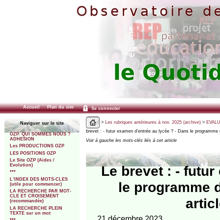
Accueil
Plan du site
Se connecter
>
Les rubriques antérieures à nov. 2025 (archive)
>
EVALU
Naviguer sur le site
brevet : - futur examen d’entrée au lycée ? - Dans le programme
OZP. QUI SOMMES NOUS ?
ADHESION
Voir à gauche les mots-clés liés à cet article
Les PRODUCTIONS OZP
LES POSITIONS OZP
Le Site OZP (Aides /
Evolution)
Le brevet : - futu
***
L’INDEX DES MOTS-CLES
le programme d
(utile pour commencer)
LA RECHERCHE PAR MOT-
CLE ET CROISEMENT
artic
(recommandée)
LA RECHERCHE PLEIN
TEXTE sur un mot
21 décembre 2023