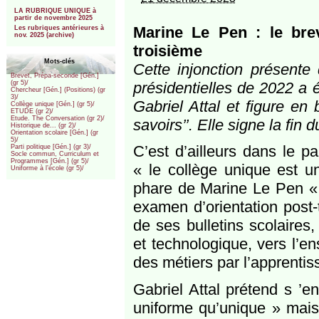
***
LA RUBRIQUE UNIQUE à
partir de novembre 2025
Marine Le Pen : le bre
Les rubriques antérieures à
nov. 2025 (archive)
troisième
Mots-clés
Cette injonction présent
Brevet, Prépa-seconde [Gén.]
présidentielles de 2022 a é
(gr 5)/
Chercheur [Gén.] (Positions) (gr
3)/
Gabriel Attal et figure e
Collège unique [Gén.] (gr 5)/
ETUDE (gr 2)/
Etude. The Conversation (gr 2)/
savoirs’’. Elle signe la fin 
Historique de... (gr 2)/
Orientation scolaire [Gén.] (gr
5)/
C’est d’ailleurs dans le p
Parti politique [Gén.] (gr 3)/
Socle commun, Curriculum et
Programmes [Gén.] (gr 5)/
« le collège unique est u
Uniforme à l’école (gr 5)/
phare de Marine Le Pen « 
examen d’orientation post-t
de ses bulletins scolaires,
et technologique, vers l’e
des métiers par l’apprentis
Gabriel Attal prétend s ’e
uniforme qu’unique » mai