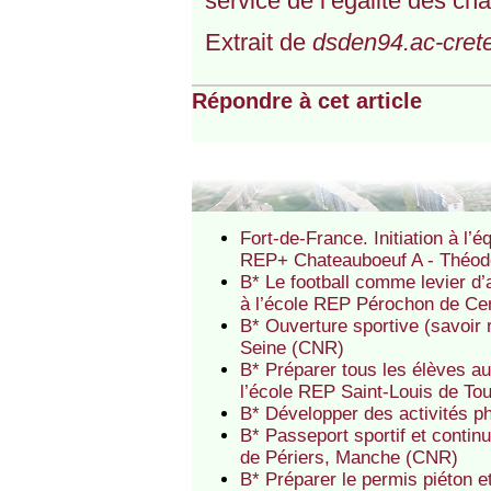
service de l’égalité des ch
Extrait de
dsden94.ac-crete
Répondre à cet article
Fort-de-France. Initiation à l’é
REP+ Chateauboeuf A - Théodo
B* Le football comme levier d’
à l’école REP Pérochon de Ce
B* Ouverture sportive (savoir 
Seine (CNR)
B* Préparer tous les élèves 
l’école REP Saint-Louis de To
B* Développer des activités p
B* Passeport sportif et continu
de Périers, Manche (CNR)
B* Préparer le permis piéton e