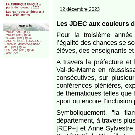
***
LA RUBRIQUE UNIQUE à
partir de novembre 2025
12 décembre 2023
Les rubriques antérieures à
nov. 2025 (archive)
Les JDEC aux couleurs d
Mots-clés
***REP [Act.] (gr 4)/
Pour la troisième année
***REP+ [Act.] (gr 4)/
**ECOLE [Act.] (gr 4)/
l’égalité des chances se so
BASE ACTIONS LOCALES EP
Concours, Journée/Semaine
de... [Act.] (gr 4)/
élèves, des enseignants et 
EPS, Sport [Act.] (gr 4)/
Santé [Act.]/
A travers la préfecture et 
Val-de-Marne en réussiss
consécutives, sur plusieur
conférences plénières, exp
de thématiques telles que la
sport ou encore l’inclusion 
Symboliquement, "la fla
département, à travers plus
[REP+] et Anne Sylvestre 