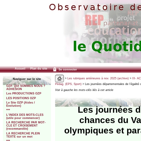
Accueil
Plan du site
Se connecter
>
Les rubriques antérieures à nov. 2025 (archive)
>
IX- A
Naviguer sur le site
Pédag. (EPS, Sport)
> Les journées départementales de l’égalité
OZP. QUI SOMMES NOUS ?
ADHESION
Voir à gauche les mots-clés liés à cet article
Les PRODUCTIONS OZP
LES POSITIONS OZP
Le Site OZP (Aides /
Evolution)
Les journées d
***
L’INDEX DES MOTS-CLES
chances du Va
(utile pour commencer)
LA RECHERCHE PAR MOT-
CLE ET CROISEMENT
olympiques et pa
(recommandée)
LA RECHERCHE PLEIN
TEXTE sur un mot