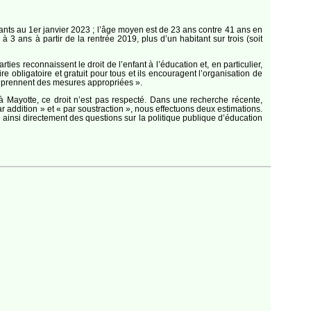
ants au 1er janvier 2023 ; l’âge moyen est de 23 ans contre 41 ans en
3 ans à partir de la rentrée 2019, plus d’un habitant sur trois (soit
ties reconnaissent le droit de l’enfant à l’éducation et, en particulier,
e obligatoire et gratuit pour tous et ils encouragent l’organisation de
et prennent des mesures appropriées ».
t, à Mayotte, ce droit n’est pas respecté. Dans une recherche récente,
 addition » et « par soustraction », nous effectuons deux estimations.
 ainsi directement des questions sur la politique publique d’éducation