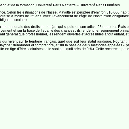
ion et de la formation, Université Paris Nanterre – Université Paris Lumières
nce. Selon les estimations de l’Insee, Mayotte est peuplée d’environ 310 000 habit
aise a moins de 25 ans. Avec l’avancement de l’âge de l’instruction obligatoire à 
ligation scolaire.
internationale des droits de l’enfant qui stipule en son article 28 que « les États par
vement et sur la base de l’égalité́ des chances : ils rendent l’enseignement primair
ant général que professionnel, les rendent ouvertes et accessibles à tout enfant, 
ui vivent sur le territoire français, quel que soit leur statut juridique. Pourtan
 Mayotte : dénombrer et comprendre, et sur la base de deux méthodes appelées « par
e en âge d’être scolarisés ne le sont pas (soit près de 9 %). Cette recherche pose