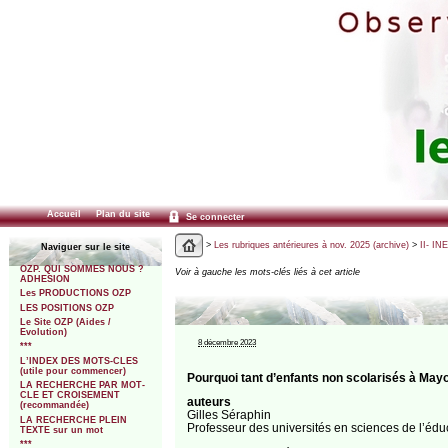
Accueil
Plan du site
Se connecter
>
Les rubriques antérieures à nov. 2025 (archive)
>
II- IN
Naviguer sur le site
OZP. QUI SOMMES NOUS ?
Voir à gauche les mots-clés liés à cet article
ADHESION
Les PRODUCTIONS OZP
LES POSITIONS OZP
Le Site OZP (Aides /
Evolution)
8 décembre 2023
***
L’INDEX DES MOTS-CLES
(utile pour commencer)
Pourquoi tant d’enfants non scolarisés à Mayo
LA RECHERCHE PAR MOT-
CLE ET CROISEMENT
auteurs
(recommandée)
Gilles Séraphin
LA RECHERCHE PLEIN
Professeur des universités en sciences de l’éduc
TEXTE sur un mot
***