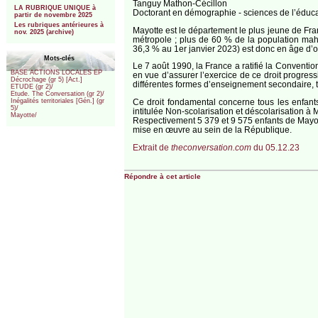
Tanguy Mathon-Cécillon
LA RUBRIQUE UNIQUE à
Doctorant en démographie - sciences de l’éducat
partir de novembre 2025
Les rubriques antérieures à
Mayotte est le département le plus jeune de Fra
nov. 2025 (archive)
métropole ; plus de 60 % de la population mahor
36,3 % au 1er janvier 2023) est donc en âge d’ob
Mots-clés
Le 7 août 1990, la France a ratifié la Convention 
BASE ACTIONS LOCALES EP
en vue d’assurer l’exercice de ce droit progressi
Décrochage (gr 5) [Act.]
différentes formes d’enseignement secondaire, t
ETUDE (gr 2)/
Etude. The Conversation (gr 2)/
Ce droit fondamental concerne tous les enfants q
Inégalités territoriales [Gén.] (gr
5)/
intitulée Non-scolarisation et déscolarisation à
Mayotte/
Respectivement 5 379 et 9 575 enfants de Mayott
mise en œuvre au sein de la République.
Extrait de
theconversation.com
du 05.12.23
Répondre à cet article