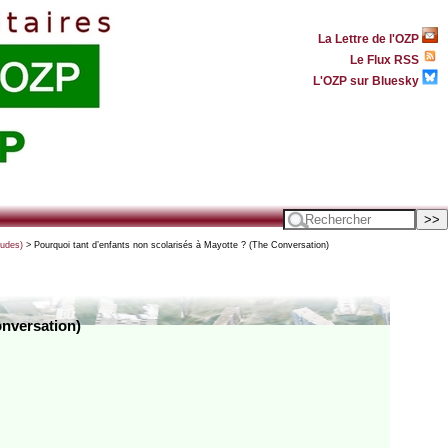
La Lettre de l'OZP
Le Flux RSS
L'OZP sur Bluesky
tudes)
> Pourquoi tant d’enfants non scolarisés à Mayotte ? (The Conversation)
onversation)