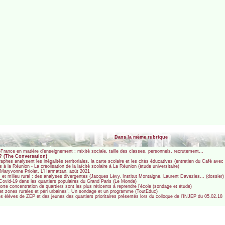
Dans la même rubrique
e-France en matière d’enseignement : mixité sociale, taille des classes, personnels, recrutement...
 ? (The Conversation)
hes analysent les inégalités territoriales, la carte scolaire et les cités éducatives (entretien du Café avec
es à la Réunion - La créolisation de la laïcité scolaire à La Réunion (étude universitaire)
e Maryvonne Priolet, L’Harmattan, août 2021
les et milieu rural : des analyses divergentes (Jacques Lévy, Institut Montaigne, Laurent Davezies... (dossier)
 Covid-19 dans les quartiers populaires du Grand Paris (Le Monde)
orte concentration de quartiers sont les plus réticents à reprendre l’école (sondage et étude)
es et zones rurales et péri urbaines". Un sondage et un programme (ToutEduc)
des élèves de ZEP et des jeunes des quartiers prioritaires présentés lors du colloque de l’INJEP du 05.02.18