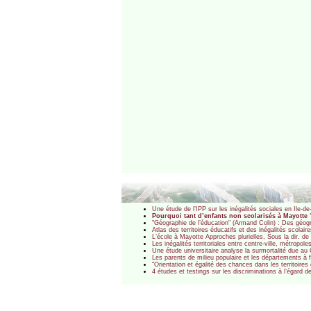
Une étude de l’IPP sur les inégalités sociales en Ile-d
Pourquoi tant d’enfants non scolarisés à Mayotte
"Géographie de l’éducation" (Armand Colin) : Des géograp
Atlas des territoires éducatifs et des inégalités scolair
L’école à Mayotte Approches plurielles, Sous la dir. d
Les inégalités territoriales entre centre-ville, métropo
Une étude universitaire analyse la surmortalité due au
Les parents de milieu populaire et les départements à f
"Orientation et égalité des chances dans les territoir
4 études et testings sur les discriminations à l’égard 