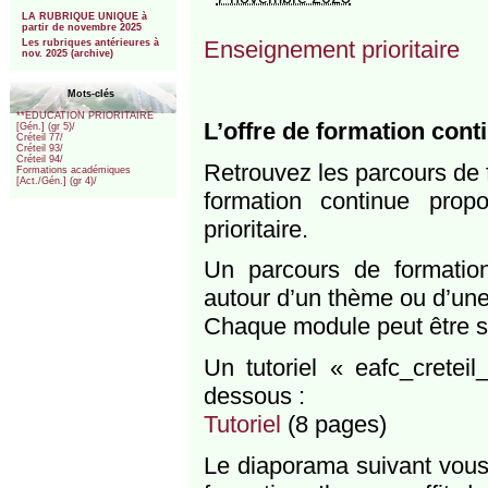
***
LA RUBRIQUE UNIQUE à
partir de novembre 2025
Enseignement prioritaire
Les rubriques antérieures à
nov. 2025 (archive)
Mots-clés
**EDUCATION PRIORITAIRE
L’offre de formation cont
[Gén.] (gr 5)/
Créteil 77/
Créteil 93/
Créteil 94/
Retrouvez les parcours de 
Formations académiques
[Act./Gén.] (gr 4)/
formation continue pro
prioritaire.
Un parcours de formati
autour d’un thème ou d’une
Chaque module peut être s
Un tutoriel « eafc_creteil
dessous :
Tutoriel
(8 pages)
Le diaporama suivant vous 