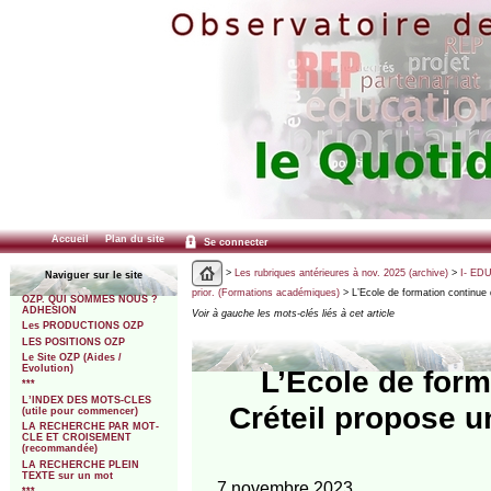
Accueil
Plan du site
Se connecter
>
Les rubriques antérieures à nov. 2025 (archive)
>
I- ED
Naviguer sur le site
prior. (Formations académiques)
> L’Ecole de formation continue
OZP. QUI SOMMES NOUS ?
ADHESION
Voir à gauche les mots-clés liés à cet article
Les PRODUCTIONS OZP
LES POSITIONS OZP
Le Site OZP (Aides /
Evolution)
L’Ecole de form
***
L’INDEX DES MOTS-CLES
Créteil propose 
(utile pour commencer)
LA RECHERCHE PAR MOT-
CLE ET CROISEMENT
(recommandée)
LA RECHERCHE PLEIN
TEXTE sur un mot
7 novembre 2023