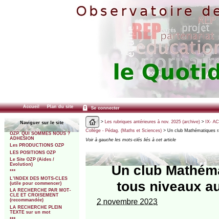
Accueil
Plan du site
Se connecter
>
Les rubriques antérieures à nov. 2025 (archive)
>
IX- A
Naviguer sur le site
Collège - Pédag. (Maths et Sciences)
> Un club Mathématiques ra
OZP. QUI SOMMES NOUS ?
ADHESION
Voir à gauche les mots-clés liés à cet article
Les PRODUCTIONS OZP
LES POSITIONS OZP
Le Site OZP (Aides /
Evolution)
Un club Mathéma
***
L’INDEX DES MOTS-CLES
tous niveaux a
(utile pour commencer)
LA RECHERCHE PAR MOT-
CLE ET CROISEMENT
2 novembre 2023
(recommandée)
LA RECHERCHE PLEIN
TEXTE sur un mot