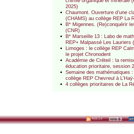
chimie organique et minérale (
2025)
Chaumont. Ouverture d’une cl
(CHAMS) au collège REP La R
B* Migennes. (Re)conquérir l
(CNR)
B* Marseille 13 : Labo de mat
REP+ Malpassé Les Lauriers
Limoges : le collège REP Ca
le projet Chronodent
Académie de Créteil : la rem
éducation prioritaire, session 
Semaine des mathématiques : e
collège REP Chevreul à L’Haÿ
4 collèges prioritaires de La
RSS 2.0