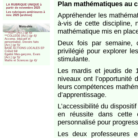
***
Plan mathématiques au c
LA RUBRIQUE UNIQUE à
partir de novembre 2025
Les rubriques antérieures à
Appréhender les mathémati
nov. 2025 (archive)
à-vis de cette discipline, 
Mots-clés
mathématique mis en place
***REP+ [Act.] (gr 4)/
**COLLEGE [Act.] (gr 4)/
Accomp. éducatif et
Deux fois par semaine, 
personnalisé, Devoirs faits
[Act.] (gr 5)/
BASE ACTIONS LOCALES EP
privilégié pour explorer 
Créteil 94/
Egalité filles-garçons, Evars
stimulante.
[Act.] (gr 5)/
Maths et Sciences (gr 4)/
Les mardis et jeudis de 
niveaux ont l’opportunité 
leurs compétences mathéma
d’apprentissage.
L’accessibilité du dispositi
en réussite dans cette d
personnalisé pour progress
Les deux professeures 