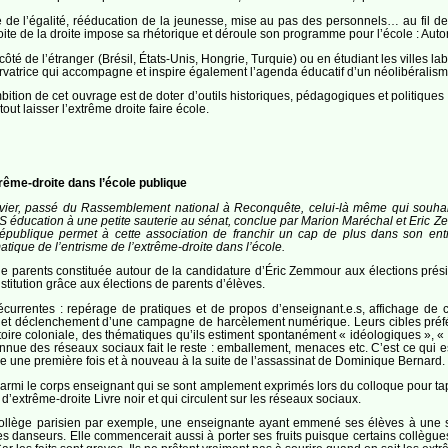
ine de l’égalité, rééducation de la jeunesse, mise au pas des personnels… au fi
ite de la droite impose sa rhétorique et déroule son programme pour l’école : Autorit
du côté de l’étranger (Brésil, États-Unis, Hongrie, Turquie) ou en étudiant les villes l
rvatrice qui accompagne et inspire également l’agenda éducatif d’un néolibéralisme
bition de cet ouvrage est de doter d’outils historiques, pédagogiques et politique
out laisser l’extrême droite faire école.
rême-droite dans l’école publique
er, passé du Rassemblement national à Reconquête, celui-là même qui souhaitai
OS éducation à une petite sauterie au sénat, conclue par Marion Maréchal et Eric
République permet à cette association de franchir un cap de plus dans son entr
atique de l’entrisme de l’extrême-droite dans l’école.
de parents constituée autour de la candidature d’Éric Zemmour aux élections prési
institution grâce aux élections de parents d’élèves.
écurrentes : repérage de pratiques et de propos d’enseignant.e.s, affichage de
 et déclenchement d’une campagne de harcèlement numérique. Leurs cibles préférées
toire coloniale, des thématiques qu’ils estiment spontanément « idéologiques », 
nue des réseaux sociaux fait le reste : emballement, menaces etc. C’est ce qui e
 une première fois et à nouveau à la suite de l’assassinat de Dominique Bernard.
mi le corps enseignant qui se sont amplement exprimés lors du colloque pour taper
’extrême-droite Livre noir et qui circulent sur les réseaux sociaux.
 collège parisien par exemple, une enseignante ayant emmené ses élèves à une s
des danseurs. Elle commencerait aussi à porter ses fruits puisque certains collègu