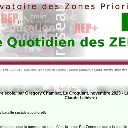
SYSTEME EDUCATIF (Gén. hors EP)
>
Système éducatif (Positions politiques)
> Quand l’extrême droite rêve
aire école, par Gregory Chambat, Le Croquant, novembre 2023 - Le
Claude Lelièvre)
bataille sociale et culturelle
connue pour la question scolaire. C’est là, selon Éric Zemmour, que « la bataille cu