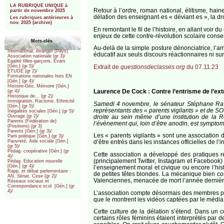
LA RUBRIQUE UNIQUE à
Retour à l’ordre, roman national, élitisme, ha
partir de novembre 2025
délation des enseignant·es « déviant·es », la dro
Les rubriques antérieures à
nov. 2025 (archive)
En remontant le fil de l’histoire, en allant voir 
enjeux de cette contre-révolution scolaire conse
Mots-clés
Au-delà de la simple posture dénonciatrice, l’am
International, étranger (Pays)
éducatif aux seuls discours réactionnaires ni surt
Association nationale (gr 3)/
Egalité filles-garçons, Evars
Extrait de
questionsdeclasses.org
du 07.11.23
[Gén.] (gr 5)/
ETUDE (gr 2)/
Formations nationales hors EN
[Gén.] (gr 4)/
Histoire-Géo, Mémoire [Gén.]
Laurence De Cock : Contre l’entrisme de l’ext
(gr 4)/
Historique de... (gr 2)/
Immigration, Racisme, Ethnicité
Samedi 4 novembre, le sénateur Stéphane Ravi
[Gén.] (gr 5)/
représentants des « parents vigilants » et de S
Inégalités sociales [Gén.] (gr 5)/
droite au sein même d’une institution de la 
Ouvrage (gr 2)/
Parents (Fédération de)
l’évènement qui, loin d’être anodin, est symptom
(Positions) (gr 3)
Parents [Gén.] (gr 3)/
Les « parents vigilants » sont une association 
Parti politique [Gén.] (gr 3)/
Pauvreté, Aide sociale [Gén.]
d’être entrés dans les instances officielles de l’
(gr 5)/
Pédag. coopérative [Gén.] (gr
Cette association a développé des pratiques r
4)/
(principalement Twitter, Instagram et Facebook)
Pédag. Education nouvelle
[Gén.] (gr 4)/
l’enseignement moral et civique ou encore l’his
Rapp. et débat parlementaire :
de petites têtes blondes. La mécanique bien con
AN, Sénat, Cese (gr 2)/
Valenciennes, menacée de mort l’année dernière
Réseaux sociaux et
Correspondance scol. [Gén.] (gr
4)/
L’association compte désormais des membres par
que le montrent les vidéos captées par le média d
Cette culture de la délation s’étend. Dans un
certains rôles féminins étaient interprétés par 