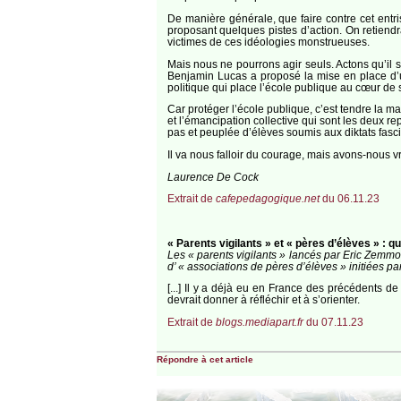
De manière générale, que faire contre cet entri
proposant quelques pistes d’action. On retiendra 
victimes de ces idéologies monstrueuses.
Mais nous ne pourrons agir seuls. Actons qu’il s’
Benjamin Lucas a proposé la mise en place d’un
politique qui place l’école publique au cœur de
Car protéger l’école publique, c’est tendre la ma
et l’émancipation collective qui sont les deux 
pas et peuplée d’élèves soumis aux diktats fasci
Il va nous falloir du courage, mais avons-nous v
Laurence De Cock
Extrait de
cafepedagogique.net
du 06.11.23
« Parents vigilants » et « pères d’élèves » : qu
Les « parents vigilants » lancés par Eric Zemmo
d’ « associations de pères d’élèves » initiées par 
[...] Il y a déjà eu en France des précédents d
devrait donner à réfléchir et à s’orienter.
Extrait de
blogs.mediapart.fr
du 07.11.23
Répondre à cet article