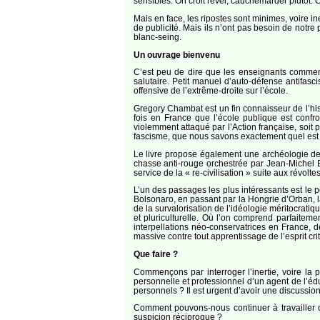
sensibles. On croit rêver, cauchemarder plutôt.
Mais en face, les ripostes sont minimes, voire i
de publicité. Mais ils n’ont pas besoin de notre 
blanc-seing.
Un ouvrage bienvenu
C’est peu de dire que les enseignants commen
salutaire. Petit manuel d’auto-défense antifasci
offensive de l’extrême-droite sur l’école.
Gregory Chambat est un fin connaisseur de l’his
fois en France que l’école publique est confr
violemment attaqué par l’Action française, soi
fascisme, que nous savons exactement quel est so
Le livre propose également une archéologie des 
chasse anti-rouge orchestrée par Jean-Michel 
service de la « re-civilisation » suite aux révol
L’un des passages les plus intéressants est le po
Bolsonaro, en passant par la Hongrie d’Orban, l
de la survalorisation de l’idéologie méritocrat
et pluriculturelle. Où l’on comprend parfaitem
interpellations néo-conservatrices en France, 
massive contre tout apprentissage de l’esprit c
Que faire ?
Commençons par interroger l’inertie, voire la 
personnelle et professionnel d’un agent de l’édu
personnels ? Il est urgent d’avoir une discussion
Comment pouvons-nous continuer à travailler da
suspicion réciproque ?