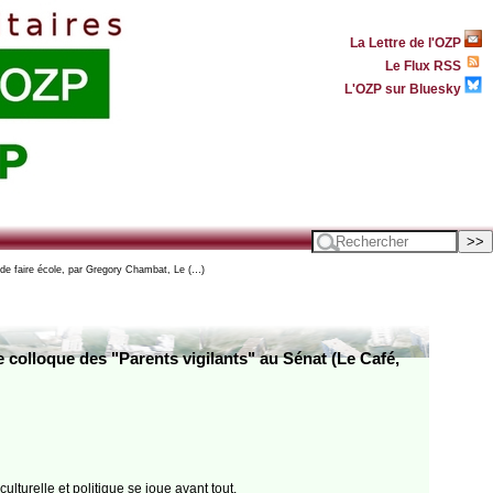
La Lettre de l'OZP
Le Flux RSS
L'OZP sur Bluesky
 de faire école, par Gregory Chambat, Le (…)
 colloque des "Parents vigilants" au Sénat (Le Café,
lturelle et politique se joue avant tout.