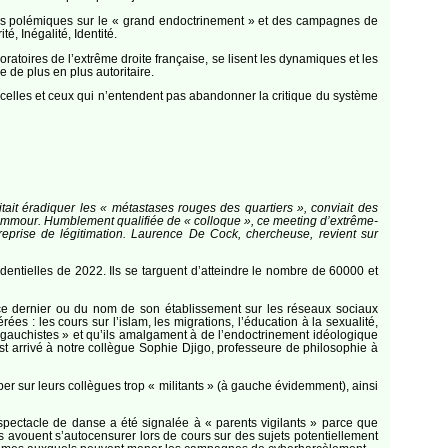
l des polémiques sur le « grand endoctrinement » et des campagnes de
é, Inégalité, Identité.
aboratoires de l’extrême droite française, se lisent les dynamiques et les
 de plus en plus autoritaire.
s celles et ceux qui n’entendent pas abandonner la critique du système
t éradiquer les « métastases rouges des quartiers », conviait des
 Zemmour. Humblement qualifiée de « colloque », ce meeting d’extrême-
eprise de légitimation. Laurence De Cock, chercheuse, revient sur
dentielles de 2022. Ils se targuent d’atteindre le nombre de 60000 et
 ce dernier ou du nom de son établissement sur les réseaux sociaux
 : les cours sur l’islam, les migrations, l’éducation à la sexualité,
« gauchistes » et qu’ils amalgament à de l’endoctrinement idéologique
st arrivé à notre collègue Sophie Djigo, professeure de philosophie à
 sur leurs collègues trop « militants » (à gauche évidemment), ainsi
pectacle de danse a été signalée à « parents vigilants » parce que
es avouent s’autocensurer lors de cours sur des sujets potentiellement