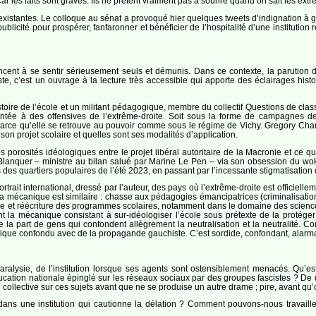
 Car les faits sont graves. Ils ne prêtent vraiment pas à sourire quand on sait le
nexistantes. Le colloque au sénat a provoqué hier quelques tweets d’indignation à g
publicité pour prospérer, fanfaronner et bénéficier de l’hospitalité d’une institution
cent à se sentir sérieusement seuls et démunis. Dans ce contexte, la parution
ste, c’est un ouvrage à la lecture très accessible qui apporte des éclairages hist
toire de l’école et un militant pédagogique, membre du collectif Questions de clas
ontée à des offensives de l’extrême-droite. Soit sous la forme de campagnes de
t parce qu’elle se retrouve au pouvoir comme sous le régime de Vichy. Gregory Cha
n projet scolaire et quelles sont ses modalités d’application.
porosités idéologiques entre le projet libéral autoritaire de la Macronie et ce q
Blanquer – ministre au bilan salué par Marine Le Pen – via son obsession du w
tes des quartiers populaires de l’été 2023, en passant par l’incessante stigmatisati
rtrait international, dressé par l’auteur, des pays où l’extrême-droite est officiell
a mécanique est similaire : chasse aux pédagogies émancipatrices (criminalisation
ique et réécriture des programmes scolaires, notamment dans le domaine des scienc
ent la mécanique consistant à sur-idéologiser l’école sous prétexte de la protége
de la part de gens qui confondent allègrement la neutralisation et la neutralité
ritique confondu avec de la propagande gauchiste. C’est sordide, confondant, alarm
paralysie, de l’institution lorsque ses agents sont ostensiblement menacés. Qu’es
cation nationale épinglé sur les réseaux sociaux par des groupes fascistes ? De qu
 collective sur ces sujets avant que ne se produise un autre drame ; pire, avant qu’
ns une institution qui cautionne la délation ? Comment pouvons-nous travailler 