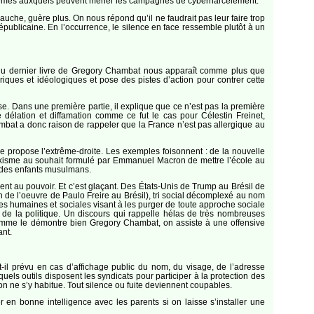
s extrêmes auxquels peuvent mener les campagnes de cyberharcèlement.
auche, guère plus. On nous répond qu’il ne faudrait pas leur faire trop
 républicaine. En l’occurrence, le silence en face ressemble plutôt à un
 du dernier livre de Gregory Chambat nous apparaît comme plus que
oriques et idéologiques et pose des pistes d’action pour contrer cette
se. Dans une première partie, il explique que ce n’est pas la première
 délation et diffamation comme ce fut le cas pour Célestin Freinet,
mbat a donc raison de rappeler que la France n’est pas allergique au
ue propose l’extrême-droite. Les exemples foisonnent : de la nouvelle
okisme au souhait formulé par Emmanuel Macron de mettre l’école au
on des enfants musulmans.
ement au pouvoir. Et c’est glaçant. Des États-Unis de Trump au Brésil de
 de l’oeuvre de Paulo Freire au Brésil), tri social décomplexé au nom
es humaines et sociales visant à les purger de toute approche sociale
r de la politique. Un discours qui rappelle hélas de très nombreuses
. Comme le démontre bien Gregory Chambat, on assiste à une offensive
ant.
t-il prévu en cas d’affichage public du nom, du visage, de l’adresse
els outils disposent les syndicats pour participer à la protection des
on ne s’y habitue. Tout silence ou fuite deviennent coupables.
en bonne intelligence avec les parents si on laisse s’installer une