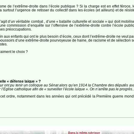
sme de l’extrême-droite dans l’école publique ? Si la charge est en effet féroce,
surtout l’urgence de retisser du collectif dans les écoles (et ailleurs) et de résis
agit d’un véritable combat , d’une « bataille culturelle et sociale » qui doit mobili
e commission d’enquête sur l’offensive de l’extrême-droite contre l’école publi
 ses préoccupations.
in aux enfants qui ont le plus besoin d’école, ceux dont l’extrême-droite ne veut pa
repoussoirs d’une extrême-droite pourvoyeuse de haine, de racisme et de sélection 
stes.
raiment le choix ?
elle « défense laïque » ?
ur ont pu tenir un colloque au Sénat alors qu’en 1914 la Chambre des députés avait
l’Eglise catholique afin de « surveiller l’école laïque ». On n’arrête pas le progrès..
e cet ordre, notamment dans les années qui ont précédé la Première guerre mondia
Dans la même rubrique