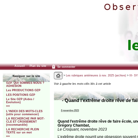
Accueil
Plan du site
Se connecter
>
Les rubriques antérieures à nov. 2025 (archive)
>
III- 
Naviguer sur le site
OZP. QUI SOMMES NOUS ?
Voir à gauche les mots-clés liés à cet article
ADHESION
Les PRODUCTIONS OZP
LES POSITIONS OZP
Le Site OZP (Aides /
- Quand l’extrême droite rêve de f
Evolution)
***
6 novembre 2023
L’INDEX DES MOTS-CLES
(utile pour commencer)
LA RECHERCHE PAR MOT-
Quand l’extrême droite rêve de faire école, une 
CLE ET CROISEMENT
Grégory Chambat,
(recommandée)
Le Croquant, novembre 2023
LA RECHERCHE PLEIN
TEXTE sur un mot
L’extrême droite nourrit une obsession souvent mé
***