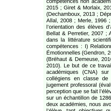
compétences non académiqu
2015 ; Giret & Morlaix, 20
(Dechamboux, 2013 ; Dépret
Allal, 2008 ; Merle, 1996 ;
l’orientation des élèves d
Bellat & Perretier, 2007 ;
dans la littérature scienti
compétences : I) Relation
Émotionnelles (Gendron, 20
(Bréhaut & Demeuse, 2016
2010). Le but de ce trava
académiques (CNA) sur l’orientation.‬
collégiens en classe de
jugement professoral (éva
perception que se fait l’él
sur un échantillon de 1286
deux académies, nous avons
l’élève, tant objectives 