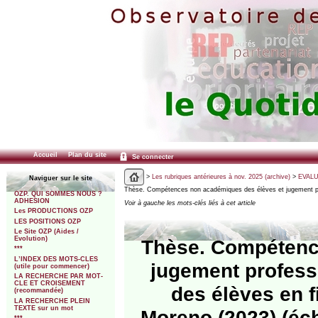
Accueil
Plan du site
Se connecter
>
Les rubriques antérieures à nov. 2025 (archive)
>
EVALU
Naviguer sur le site
Thèse. Compétences non académiques des élèves et jugement pr
OZP. QUI SOMMES NOUS ?
ADHESION
Voir à gauche les mots-clés liés à cet article
Les PRODUCTIONS OZP
LES POSITIONS OZP
Le Site OZP (Aides /
Evolution)
Thèse. Compétenc
***
L’INDEX DES MOTS-CLES
jugement professor
(utile pour commencer)
LA RECHERCHE PAR MOT-
CLE ET CROISEMENT
des élèves en f
(recommandée)
LA RECHERCHE PLEIN
TEXTE sur un mot
Moreno (2023) (éc