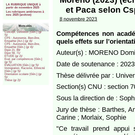
***
LA RUBRIQUE UNIQUE à
et Paca selon Cs
partir de novembre 2025
Les rubriques antérieures à
nov. 2025 (archive)
8 novembre 2023
Mots-clés
Compétences non académ
Concept, Définition [Gén.] (gr
5)/
CPS : Autonomie, Bien-être,
quels effets sur l’orienta
Empathie [Act.] (gr 4)/
CPS : Autonomie, Bien-être,
Empathie [Gén.] (gr 4)/
Dijon 21, 89/
Auteur(s) : MORENO Domi
Dijon 58, 71/
ETUDE (gr 2)/
Eval. par compétences [Gén.]
Date de soutenance : 2023
(gr 5)/
EVALUATION [Gén.] (gr 5)/
Immigration, Racisme, Ethnicité
[Gén.] (gr 5)/
Thèse délivrée par : Univ
Orientation scolaire [Gén.] (gr
5)/
Thèse (gr 2)/
Section(s) CNU : section 7
Sous la direction de : So
Jury de thèse : Barthes, A
Carine ; Morlaix, Sophie
"Ce travail prend appui 