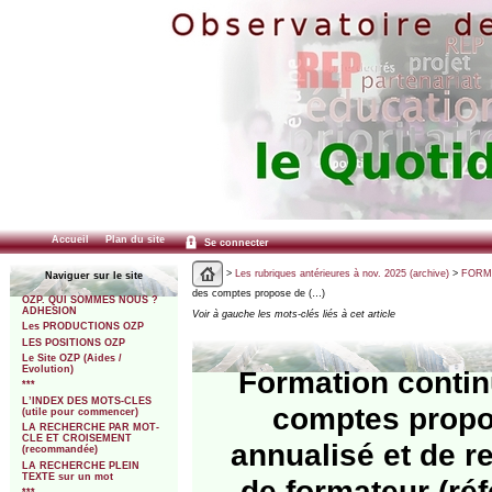
Accueil
Plan du site
Se connecter
>
Les rubriques antérieures à nov. 2025 (archive)
>
FORMA
Naviguer sur le site
des comptes propose de (…)
OZP. QUI SOMMES NOUS ?
ADHESION
Voir à gauche les mots-clés liés à cet article
Les PRODUCTIONS OZP
LES POSITIONS OZP
Le Site OZP (Aides /
Evolution)
Formation contin
***
L’INDEX DES MOTS-CLES
comptes propos
(utile pour commencer)
LA RECHERCHE PAR MOT-
CLE ET CROISEMENT
annualisé et de re
(recommandée)
LA RECHERCHE PLEIN
TEXTE sur un mot
de formateur (ré