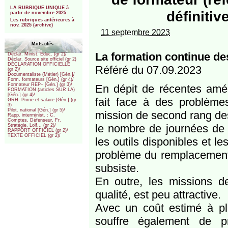
***
LA RUBRIQUE UNIQUE à
définiti
partir de novembre 2025
Les rubriques antérieures à
nov. 2025 (archive)
11 septembre 2023
Mots-clés
La formation continue de
Déclar. Minist. Educ. (gr 2)/
Déclar. Source site officiel (gr 2)
DÉCLARATION OFFICIELLE
Référé du 07.09.2023
(gr 2)/
Documentaliste (Métier) [Gén.]/
Form. formateurs [Gén.] (gr 4)/
Formateur REP+ [Gén.] (gr 3)/
En dépit de récentes amél
FORMATION (articles SUR LA)
[Gén.] (gr 4)/
fait face à des problème
GRH. Prime et salaire [Gén.] (gr
3)
Pilot. national [Gén.] (gr 5)/
mission de second rang de
Rapp. interminist. : C.
Comptes, Défenseur, Fr.
le nombre de journées de f
Stratégie, Lolf... (gr 2)/
RAPPORT OFFICIEL (gr 2)/
TEXTE OFFICIEL (gr 2)/
les outils disponibles et l
problème du remplacement 
subsiste.
En outre, les missions de
qualité, est peu attractive.
Avec un coût estimé à pl
souffre également de pr