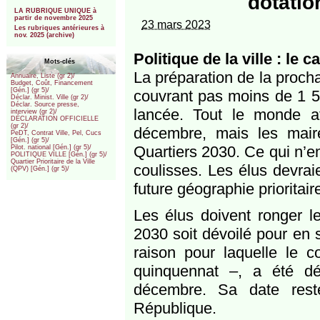
dotatio
***
LA RUBRIQUE UNIQUE à
partir de novembre 2025
23 mars 2023
Les rubriques antérieures à
nov. 2025 (archive)
Politique de la ville : le 
Mots-clés
La préparation de la procha
Annuaire, Liste (gr 2)/
Budget, Coût, Financement
[Gén.] (gr 5)/
couvrant pas moins de 1 51
Déclar. Minist. Ville (gr 2)/
Déclar. Source presse,
lancée. Tout le monde att
interview (gr 2)/
DÉCLARATION OFFICIELLE
(gr 2)/
décembre, mais les maire
PeDT, Contrat Ville, Pel, Cucs
[Gén.] (gr 5)/
Quartiers 2030. Ce qui n’em
Pilot. national [Gén.] (gr 5)/
POLITIQUE VILLE [Gén.] (gr 5)/
Quartier Prioritaire de la Ville
coulisses. Les élus devrai
(QPV) [Gén.] (gr 5)/
future géographie prioritair
Les élus doivent ronger l
2030 soit dévoilé pour en sa
raison pour laquelle le co
quinquennat –, a été dé
décembre. Sa date rest
République.