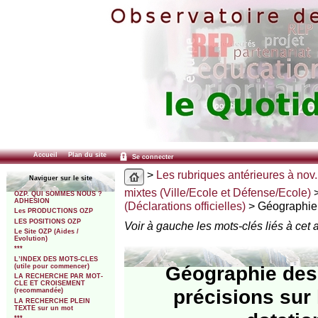
Accueil
Plan du site
Se connecter
>
Les rubriques antérieures à nov.
Naviguer sur le site
mixtes (Ville/Ecole et Défense/Ecole)
OZP. QUI SOMMES NOUS ?
ADHESION
(Déclarations officielles)
> Géographie d
Les PRODUCTIONS OZP
LES POSITIONS OZP
Voir à gauche les mots-clés liés à cet a
Le Site OZP (Aides /
Evolution)
***
L’INDEX DES MOTS-CLES
Géographie des q
(utile pour commencer)
LA RECHERCHE PAR MOT-
CLE ET CROISEMENT
précisions sur 
(recommandée)
LA RECHERCHE PLEIN
TEXTE sur un mot