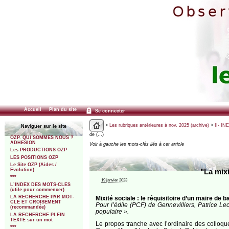
Accueil
Plan du site
Se connecter
>
Les rubriques antérieures à nov. 2025 (archive)
>
II- IN
Naviguer sur le site
de (…)
OZP. QUI SOMMES NOUS ?
ADHESION
Voir à gauche les mots-clés liés à cet article
Les PRODUCTIONS OZP
LES POSITIONS OZP
Le Site OZP (Aides /
Evolution)
"La mixi
***
19 janvier 2023
L’INDEX DES MOTS-CLES
(utile pour commencer)
LA RECHERCHE PAR MOT-
Mixité sociale : le réquisitoire d’un maire de b
CLE ET CROISEMENT
Pour l’édile (PCF) de Gennevilliers, Patrice Lecl
(recommandée)
populaire ».
LA RECHERCHE PLEIN
TEXTE sur un mot
Le propos tranche avec l’ordinaire des colloque
***