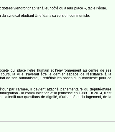
tées viendront habiter à leur côté ou à leur place », tacle l’édile.
on du syndicat étudiant Unef dans sa version communiste.
ciété qui place l’être humain et l’environnement au centre de ses
ours, la ville s’avérait être le dernier espace de résistance à la
fort de son humanisme, il redéfinit les bases d’un manifeste pour ce
ur par l’armée, il devient attaché parlementaire du député-maire
’immigration - la communication et la jeunesse en 1989. En 2014, il est
ent attentif aux questions de dignité, d’urbanité et du logement, de la