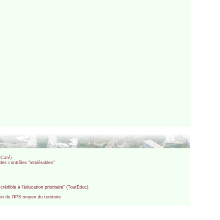
e Café)
es contrôles "intolérables"
édible à l’éducation prioritaire“ (ToutEduc)
n de l’IPS moyen du territoire