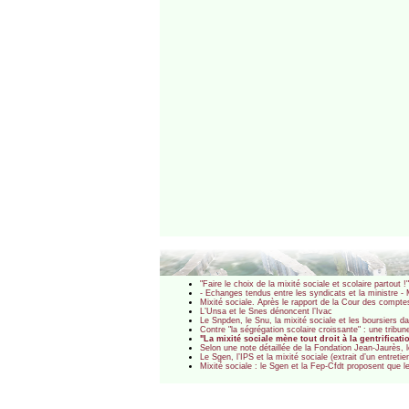
"Faire le choix de la mixité sociale et scolaire partout
- Echanges tendus entre les syndicats et la ministre - M
Mixité sociale. Après le rapport de la Cour des comptes
L’Unsa et le Snes dénoncent l’Ivac
Le Snpden, le Snu, la mixité sociale et les boursiers 
Contre "la ségrégation scolaire croissante" : une tri
"La mixité sociale mène tout droit à la gentrificat
Selon une note détaillée de la Fondation Jean-Jaurès, l
Le Sgen, l’IPS et la mixité sociale (extrait d’un entre
Mixité sociale : le Sgen et la Fep-Cfdt proposent que 