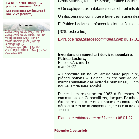
Gennevilliers (Hauts-de-Seine), Patrice Leclerc, 
LA RUBRIQUE UNIQUE à
partir de novembre 2025
« On explique aux habitantes et aux habitants des
Les rubriques antérieures à
nov. 2025 (archive)
Un discours qui contribue à faire des jeunes de
Et Patrice Leclerc d’enfoncer le clou : « Je n’ai 
Mots-clés
[70% reste à lire]
Collectivité locale [Act.] (gr 3)/
Collectivité locale [Gén.] (gr 3)/
Mixité sociale [Act.] (gr 5)/
Extrait de
lagazettedescommunes.com
du 17.01
Mixité sociale [Gén.] (gr 5)/
Ouvrage (gr 2)/
Parti politique [Gén.] (gr 3)/
POLITIQUE VILLE [Gén.] (gr 5)/
Versailles 92/
Inventons un nouvel art de vivre populaire,
Patrice Leclerc,
Editions Arcane 17
mars 2022
« Construire un nouvel art de vivre populair
préoccupations ». Patrice Leclerc part de ce 
marchandisation des activités humaines, l’ulti
nouvel art de faire société.
Patrice Leclerc est né en 1963 à Suresnes. P
communiste de Gennevilliers, Jacques Brunhes. Il
élu maire de la ville et fait partie des maires b
démocratie et de la citoyenneté, de la culture et 
12.00€
Extrait de
editions-arcane17.net
du 08.01.22
Répondre à cet article