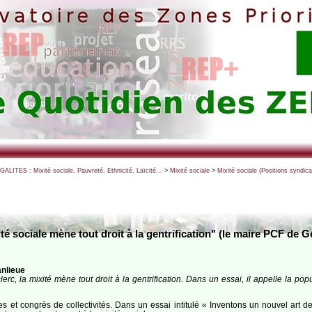
EGALITES : Mixité sociale, Pauvreté, Ethnicité, Laïcité...
>
Mixité sociale
>
Mixité sociale (Positions syndica
té sociale mène tout droit à la gentrification" (le maire PCF de G
anlieue
erc, la mixité mène tout droit à la gentrification. Dans un essai, il appelle la pop
s et congrès de collectivités. Dans un essai intitulé « Inventons un nouvel art d