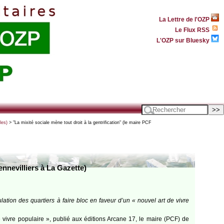
La Lettre de l'OZP
Le Flux RSS
L'OZP sur Bluesky
les)
> "La mixité sociale mène tout droit à la gentrification" (le maire PCF
ennevilliers à La Gazette)
ulation des quartiers à faire bloc en faveur d’un « nouvel art de vivre
e vivre populaire », publié aux éditions Arcane 17, le maire (PCF) de