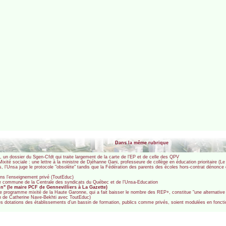
Dans la même rubrique
 !", un dossier du Sgen-Cfdt qui traite largement de la carte de l’EP et de celle des QPV
ixité sociale : une lettre à la ministre de Djéhanne Gani, professeure de collège en éducation prioritaire (L
, l’Unsa juge le protocole "obsolète" tandis que la Fédération des parents des écoles hors-contrat dénonce d
dans l’enseignement privé (ToutEduc)
bune commune de la Centrale des syndicats du Québec et de l’Unsa-Education
ion" (le maire PCF de Gennevilliers à La Gazette)
e programme mixité de la Haute Garonne, qui a fait baisser le nombre des REP+, constitue "une alternative cr
tien de Catherine Nave-Bekhti avec ToutEduc)
les dotations des établissements d’un bassin de formation, publics comme privés, soient modulées en fonctio