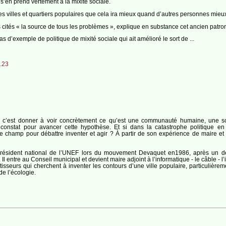
s’en prend vertement à la mixité sociale.
 villes et quartiers populaires que cela ira mieux quand d’autres personnes mieux do
s cités « la source de tous les problèmes », explique en substance cet ancien patr
pas d’exemple de politique de mixité sociale qui ait amélioré le sort de ...
.23
e, c’est donner à voir concrètement ce qu’est une communauté humaine, une so
constat pour avancer cette hypothèse. Et si dans la catastrophe politique en c
me champ pour débattre inventer et agir ? À partir de son expérience de maire et 
résident national de l’UNEF lors du mouvement Devaquet en1986, après un déto
 entre au Conseil municipal et devient maire adjoint à l’informatique - le câble - l
âtisseurs qui cherchent à inventer les contours d’une ville populaire, particulièrem
de l’écologie.