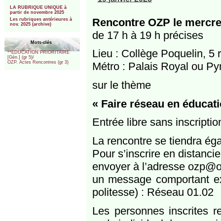
***
LA RUBRIQUE UNIQUE à
partir de novembre 2025
Rencontre OZP le mercred
Les rubriques antérieures à
nov. 2025 (archive)
de 17 h à 19 h précises
Mots-clés
Lieu : Collège Poquelin, 5 
**EDUCATION PRIORITAIRE
[Gén.] (gr 5)/
OZP. Actes Rencontres (gr 3)
Métro : Palais Royal ou P
sur le thème
« Faire réseau en éducatio
Entrée libre sans inscriptio
La rencontre se tiendra ég
Pour s’inscrire en distanciel
envoyer à l’adresse ozp@o
un message comportant ex
politesse) : Réseau 01.02
Les personnes inscrites re