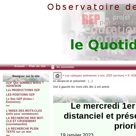
Accueil
Plan du site
Se connecter
>
Les rubriques antérieures à nov. 2025 (archive)
>
X- AGE
Naviguer sur le site
en distanciel et présentiel : (…)
OZP. QUI SOMMES NOUS ?
ADHESION
Voir à gauche les mots-clés liés à cet article
Les PRODUCTIONS OZP
LES POSITIONS OZP
Le Site OZP (Aides /
Evolution)
Le mercredi 1er
***
L’INDEX DES MOTS-CLES
distanciel et prés
(utile pour commencer)
LA RECHERCHE PAR MOT-
CLE ET CROISEMENT
prior
(recommandée)
LA RECHERCHE PLEIN
TEXTE sur un mot
19 janvier 2023