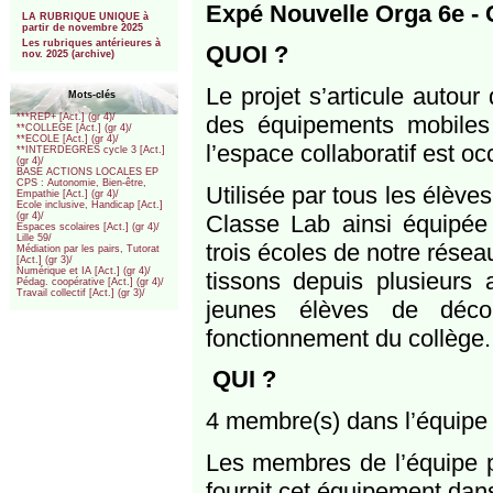
***
Expé Nouvelle Orga 6e - 
LA RUBRIQUE UNIQUE à
partir de novembre 2025
Les rubriques antérieures à
QUOI ?
nov. 2025 (archive)
Le projet s’articule autour
Mots-clés
des équipements mobiles 
***REP+ [Act.] (gr 4)/
**COLLEGE [Act.] (gr 4)/
**ECOLE [Act.] (gr 4)/
l’espace collaboratif est oc
**INTERDEGRES cycle 3 [Act.]
(gr 4)/
BASE ACTIONS LOCALES EP
CPS : Autonomie, Bien-être,
Utilisée par tous les élèves
Empathie [Act.] (gr 4)/
Ecole inclusive, Handicap [Act.]
Classe Lab ainsi équipée 
(gr 4)/
Espaces scolaires [Act.] (gr 4)/
Lille 59/
trois écoles de notre résea
Médiation par les pairs, Tutorat
[Act.] (gr 3)/
Numérique et IA [Act.] (gr 4)/
tissons depuis plusieurs
Pédag. coopérative [Act.] (gr 4)/
Travail collectif [Act.] (gr 3)/
jeunes élèves de déco
fonctionnement du collège.
QUI ?
4 membre(s) dans l’équipe
Les membres de l’équipe p
fournit cet équipement dans