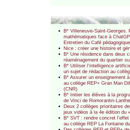
B* Villeneuve-Saint-Georges. F
mathématiques face à ChatGPT
Entretien du Café pédagogique 
Nice : créer une histoire et 
B* Une résidence dans deux c
réaménagement du quartier sur
B* Utiliser l’intelligence artif
un sujet de rédaction au collè
B* Assurer un enseignement à 
au collège REP+ Gran Man Dif
(CNR)
B* Initier les élèves à la pr
de Vinci de Romorantin-Lanth
Deux 2 collèges prioritaires d
jeux vidéos à la 4e édition du
B* SVT : rendre concret l’eff
au collège REP La Fontaine du
Des collèges REP et REP+ de 