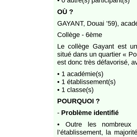
• 0 autre(s) participant(s)
OÙ ?
GAYANT, Douai ’59), acadé
Collège - 6ème
Le collège Gayant est un 
situé dans un quartier « Pol
est donc très défavorisé, av
• 1 académie(s)
• 1 établissement(s)
• 1 classe(s)
POURQUOI ?
-
Problème identifié
• Outre les nombreux é
l’établissement, la majori