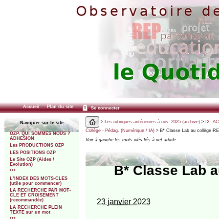
Accueil
Plan du site
Se connecter
>
Les rubriques antérieures à nov. 2025 (archive)
>
IX- A
Naviguer sur le site
Collège - Pédag. (Numérique / IA)
> B* Classe Lab au collège R
OZP. QUI SOMMES NOUS ?
ADHESION
Voir à gauche les mots-clés liés à cet article
Les PRODUCTIONS OZP
LES POSITIONS OZP
Le Site OZP (Aides /
Evolution)
B* Classe Lab 
***
L’INDEX DES MOTS-CLES
(utile pour commencer)
LA RECHERCHE PAR MOT-
CLE ET CROISEMENT
23 janvier 2023
(recommandée)
LA RECHERCHE PLEIN
TEXTE sur un mot