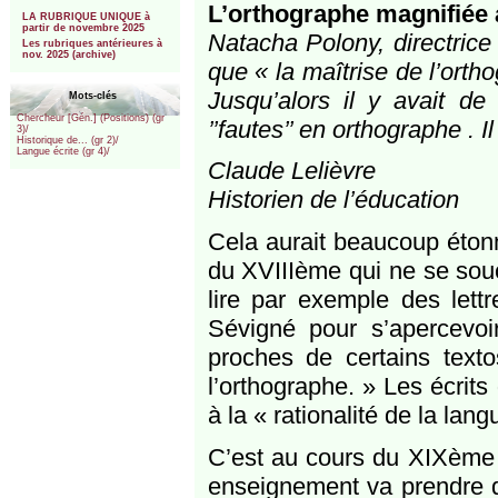
***
L’orthographe magnifiée au
LA RUBRIQUE UNIQUE à
partir de novembre 2025
Natacha Polony, directrice 
Les rubriques antérieures à
nov. 2025 (archive)
que « la maîtrise de l’ortho
Jusqu’alors il y avait de
Mots-clés
Chercheur [Gén.] (Positions) (gr
’’fautes’’ en orthographe . Il
3)/
Historique de... (gr 2)/
Langue écrite (gr 4)/
Claude Lelièvre
Historien de l’éducation
Cela aurait beaucoup éton
du XVIIIème qui ne se souci
lire par exemple des lett
Sévigné pour s’apercevoir
proches de certains text
l’orthographe. » Les écrit
à la « rationalité de la lang
C’est au cours du XIXème s
enseignement va prendre de