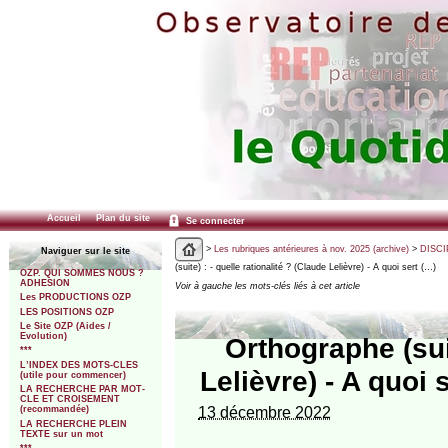
Accueil
Plan du site
Se connecter
>
Les rubriques antérieures à nov. 2025 (archive)
>
DISCI
Naviguer sur le site
(suite) : - quelle rationalité ? (Claude Lelièvre) - A quoi sert (…)
OZP. QUI SOMMES NOUS ?
ADHESION
Voir à gauche les mots-clés liés à cet article
Les PRODUCTIONS OZP
LES POSITIONS OZP
Le Site OZP (Aides /
Evolution)
Orthographe (suit
***
L’INDEX DES MOTS-CLES
Lelièvre) - A quoi
(utile pour commencer)
LA RECHERCHE PAR MOT-
CLE ET CROISEMENT
13 décembre 2022
(recommandée)
LA RECHERCHE PLEIN
TEXTE sur un mot