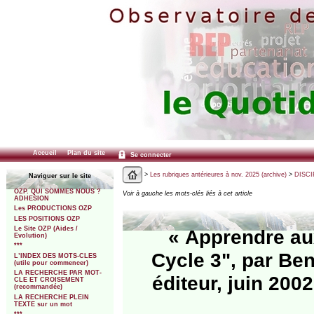
Accueil
Plan du site
Se connecter
>
Les rubriques antérieures à nov. 2025 (archive)
>
DISCI
Naviguer sur le site
OZP. QUI SOMMES NOUS ?
Voir à gauche les mots-clés liés à cet article
ADHESION
Les PRODUCTIONS OZP
LES POSITIONS OZP
Le Site OZP (Aides /
« Apprendre aux
Evolution)
***
Cycle 3", par Ben
L’INDEX DES MOTS-CLES
(utile pour commencer)
LA RECHERCHE PAR MOT-
éditeur, juin 200
CLE ET CROISEMENT
(recommandée)
LA RECHERCHE PLEIN
TEXTE sur un mot