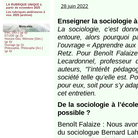
***
LA RUBRIQUE UNIQUE à
28 juin 2022
partir de novembre 2025
Les rubriques antérieures à
nov. 2025 (archive)
Enseigner la sociologie à
Mots-clés
La sociologie, c’est do
EMC [Act.] (gr 4)/
entoure, alors pourquoi p
ETUDE (gr 2)/
Histoire-Géo, Mémoire [Gén.]
(gr 4)/
l’ouvrage « Apprendre aux é
Ouvrage (gr 2)/
Philosophie, Philosophe [Act.]
Retz. Pour Benoît Falaize
(gr 4)/
Lecardonnel, professeur 
auteurs, "l’intérêt pédag
société telle qu’elle est. 
pour eux, soit pour s’y adap
cet entretien.
De la sociologie à l’écol
possible ?
Benoît Falaize : Nous avo
du sociologue Bernard Lahi