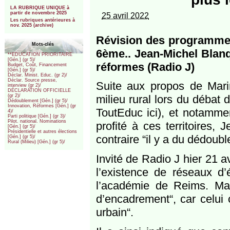
***
LA RUBRIQUE UNIQUE à
partir de novembre 2025
25 avril 2022
Les rubriques antérieures à
nov. 2025 (archive)
Révision des programmes
Mots-clés
6ème.. Jean-Michel Blanq
**EDUCATION PRIORITAIRE
[Gén.] (gr 5)/
réformes (Radio J)
Budget, Coût, Financement
[Gén.] (gr 5)/
Déclar. Minist. Educ. (gr 2)/
Déclar. Source presse,
Suite aux propos de Marin
interview (gr 2)/
DÉCLARATION OFFICIELLE
milieu rural lors du débat
(gr 2)/
Dédoublement [Gén.] (gr 5)/
Innovation, Réformes [Gén.] (gr
ToutEduc ici), et notamme
4)/
Parti politique [Gén.] (gr 3)/
Pilot. national. Nominations
profité à ces territoires,
[Gén.] (gr 5)/
Présidentielle et autres élections
contraire “il y a du dédoubl
[Gén.] (gr 5)/
Rural (Milieu) [Gén.] (gr 5)/
Invité de Radio J hier 21 av
l’existence de réseaux d’é
l’académie de Reims. Mais
d’encadrement“, car celui c
urbain“.