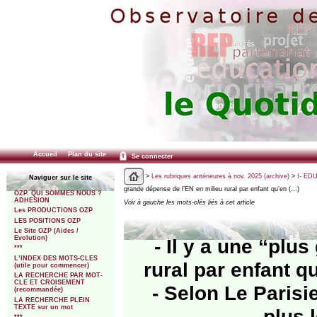
Accueil
Plan du site
Se connecter
>
Les rubriques antérieures à nov. 2025 (archive)
>
I- ED
Naviguer sur le site
grande dépense de l’EN en milieu rural par enfant qu’en (…)
OZP. QUI SOMMES NOUS ?
ADHESION
Voir à gauche les mots-clés liés à cet article
Les PRODUCTIONS OZP
LES POSITIONS OZP
Le Site OZP (Aides /
Evolution)
- Il y a une “plu
***
L’INDEX DES MOTS-CLES
rural par enfant q
(utile pour commencer)
LA RECHERCHE PAR MOT-
CLE ET CROISEMENT
- Selon Le Parisie
(recommandée)
LA RECHERCHE PLEIN
TEXTE sur un mot
plus 