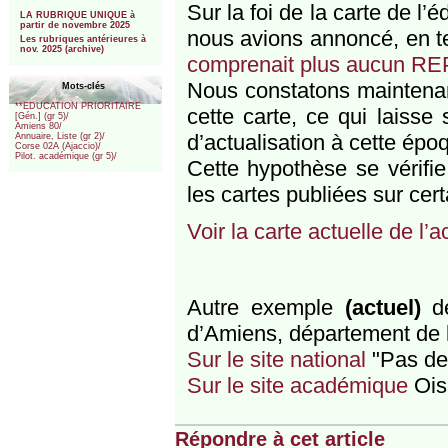
***
Sur la foi de la carte de l’
LA RUBRIQUE UNIQUE à
partir de novembre 2025
nous avions annoncé, en te
Les rubriques antérieures à
nov. 2025 (archive)
comprenait plus aucun RE
Nous constatons maintena
Mots-clés
**EDUCATION PRIORITAIRE
cette carte, ce qui laisse
[Gén.] (gr 5)/
Amiens 80/
d’actualisation à cette épo
Annuaire, Liste (gr 2)/
Corse 02A (Ajaccio)/
Pilot. académique (gr 5)/
Cette hypothèse se vérifi
les cartes publiées sur cer
Voir la carte actuelle de l
Autre exemple
(actuel)
de
d’Amiens, département de 
Sur le site national
"Pas de
Sur le site académique
Ois
Répondre à cet article