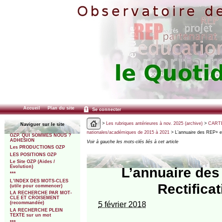
Accueil
Plan du site
Se connecter
>
Les rubriques antérieures à nov. 2025 (archive)
>
CARTE
Naviguer sur le site
nationales/académiques de 2015 à 2021
> L’annuaire des REP+ et
OZP. QUI SOMMES NOUS ?
ADHESION
Voir à gauche les mots-clés liés à cet article
Les PRODUCTIONS OZP
LES POSITIONS OZP
Le Site OZP (Aides /
Evolution)
L’annuaire des
***
L’INDEX DES MOTS-CLES
Rectifica
(utile pour commencer)
LA RECHERCHE PAR MOT-
CLE ET CROISEMENT
5 février 2018
(recommandée)
LA RECHERCHE PLEIN
TEXTE sur un mot