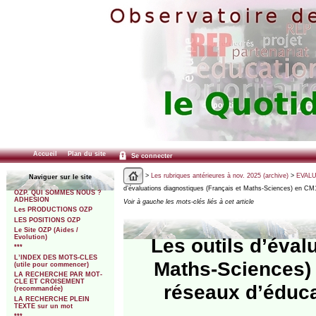
Accueil
Plan du site
Se connecter
>
Les rubriques antérieures à nov. 2025 (archive)
>
EVALU
Naviguer sur le site
d’évaluations diagnostiques (Français et Maths-Sciences) en CM
OZP. QUI SOMMES NOUS ?
ADHESION
Voir à gauche les mots-clés liés à cet article
Les PRODUCTIONS OZP
LES POSITIONS OZP
Le Site OZP (Aides /
Evolution)
Les outils d’éval
***
L’INDEX DES MOTS-CLES
Maths-Sciences)
(utile pour commencer)
LA RECHERCHE PAR MOT-
CLE ET CROISEMENT
réseaux d’éduca
(recommandée)
LA RECHERCHE PLEIN
TEXTE sur un mot