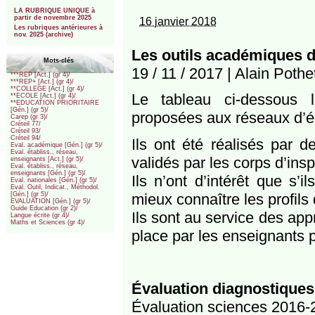
***
LA RUBRIQUE UNIQUE à
partir de novembre 2025
16 janvier 2018
Les rubriques antérieures à
nov. 2025 (archive)
Les outils académiques d
Mots-clés
19 / 11 / 2017 | Alain Pothe
***REP [Act.] (gr 4)/
***REP+ [Act.] (gr 4)/
**COLLEGE [Act.] (gr 4)/
Le tableau ci-dessous li
**ECOLE [Act.] (gr 4)/
**EDUCATION PRIORITAIRE
[Gén.] (gr 5)/
proposées aux réseaux d’éd
Carep (gr 3)/
Créteil 77/
Créteil 93/
Créteil 94/
Ils ont été réalisés par 
Eval. académique [Gén.] (gr 5)/
Eval. établiss., réseau,
validés par les corps d’insp
enseignants [Act.] (gr 5)/
Eval. établiss., réseau,
enseignants [Gén.] (gr 5)/
Ils n’ont d’intérêt que s’i
Eval. nationales [Gén.] (gr 5)/
Eval. Outil, Indicat., Méthodol.
mieux connaître les profil
[Gén.] (gr 5)/
EVALUATION [Gén.] (gr 5)/
Guide Education (gr 2)/
Ils sont au service des app
Langue écrite (gr 4)/
Maths et Sciences (gr 4)/
place par les enseignants 
Évaluation diagnostiques
Évaluation sciences 2016-2