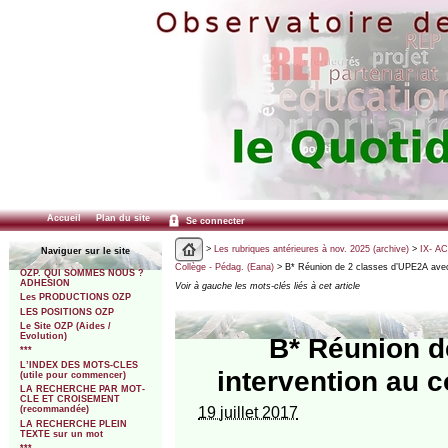
Accueil
Plan du site
Se connecter
>
Les rubriques antérieures à nov. 2025 (archive)
>
IX- A
Naviguer sur le site
Collège - Pédag. (Eana)
> B* Réunion de 2 classes d’UPE2A avec
OZP. QUI SOMMES NOUS ?
ADHESION
Voir à gauche les mots-clés liés à cet article
Les PRODUCTIONS OZP
LES POSITIONS OZP
Le Site OZP (Aides /
Evolution)
B* Réunion d
***
L’INDEX DES MOTS-CLES
intervention au 
(utile pour commencer)
LA RECHERCHE PAR MOT-
CLE ET CROISEMENT
19 juillet 2017
(recommandée)
LA RECHERCHE PLEIN
TEXTE sur un mot