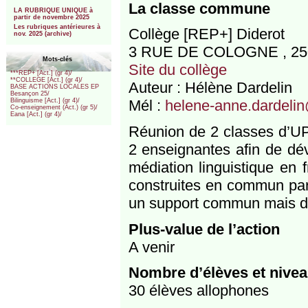
***
La classe commune
LA RUBRIQUE UNIQUE à
partir de novembre 2025
Les rubriques antérieures à
Collège [REP+] Diderot
nov. 2025 (archive)
3 RUE DE COLOGNE , 2
Mots-clés
Site du collège
***REP+ [Act.] (gr 4)/
**COLLEGE [Act.] (gr 4)/
Auteur : Hélène Dardelin
BASE ACTIONS LOCALES EP
Besançon 25/
Mél :
helene-anne.dardeli
Bilinguisme [Act.] (gr 4)/
Co-enseignement (Act.) (gr 5)/
Eana [Act.] (gr 4)/
Réunion de 2 classes d’U
2 enseignantes afin de déve
médiation linguistique en 
construites en commun par
un support commun mais des 
Plus-value de l’action
A venir
Nombre d’élèves et nivea
30 élèves allophones