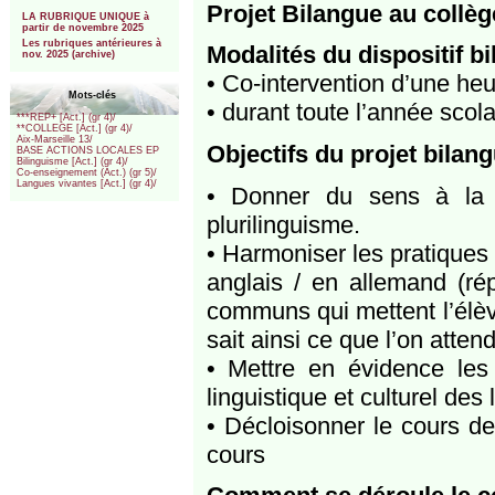
***
Projet Bilangue au collè
LA RUBRIQUE UNIQUE à
partir de novembre 2025
Les rubriques antérieures à
Modalités du dispositif b
nov. 2025 (archive)
• Co-intervention d’une h
Mots-clés
• durant toute l’année scol
***REP+ [Act.] (gr 4)/
**COLLEGE [Act.] (gr 4)/
Aix-Marseille 13/
Objectifs du projet bilan
BASE ACTIONS LOCALES EP
Bilinguisme [Act.] (gr 4)/
Co-enseignement (Act.) (gr 5)/
Langues vivantes [Act.] (gr 4)/
• Donner du sens à la c
plurilinguisme.
• Harmoniser les pratique
anglais / en allemand (répé
communs qui mettent l’élève
sait ainsi ce que l’on atten
• Mettre en évidence les
linguistique et culturel des
• Décloisonner le cours de
cours