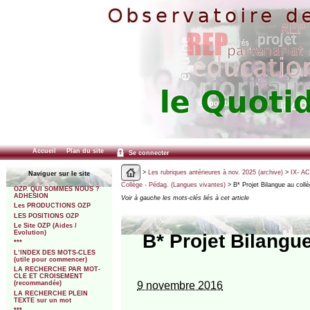
Accueil
Plan du site
Se connecter
>
Les rubriques antérieures à nov. 2025 (archive)
>
IX- A
Naviguer sur le site
Collège - Pédag. (Langues vivantes)
> B* Projet Bilangue au coll
OZP. QUI SOMMES NOUS ?
ADHESION
Voir à gauche les mots-clés liés à cet article
Les PRODUCTIONS OZP
LES POSITIONS OZP
Le Site OZP (Aides /
Evolution)
B* Projet Bilangu
***
L’INDEX DES MOTS-CLES
(utile pour commencer)
LA RECHERCHE PAR MOT-
CLE ET CROISEMENT
9 novembre 2016
(recommandée)
LA RECHERCHE PLEIN
TEXTE sur un mot