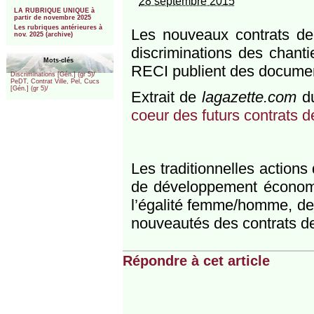
28 septembre 2015
***
LA RUBRIQUE UNIQUE à
partir de novembre 2025
Les rubriques antérieures à
Les nouveaux contrats de v
nov. 2025 (archive)
discriminations des chanti
Mots-clés
RECI publient des document
Discriminations [Gén.] (gr 5)/
PeDT, Contrat Ville, Pel, Cucs
[Gén.] (gr 5)/
Extrait de
lagazette.com
du
coeur des futurs contrats de
Les traditionnelles action
de développement économiq
l’égalité femme/homme, de l
nouveautés des contrats de 
Répondre à cet article