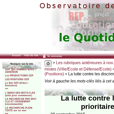
Accueil
Plan du site
Se connecter
>
Les rubriques antérieures à nov.
Naviguer sur le site
mixtes (Ville/Ecole et Défense/Ecole)
OZP. QUI SOMMES NOUS ?
ADHESION
(Positions)
> La lutte contre les discrim
Les PRODUCTIONS OZP
LES POSITIONS OZP
Voir à gauche les mots-clés liés à cet a
Le Site OZP (Aides /
Evolution)
***
L’INDEX DES MOTS-CLES
La lutte contre 
(utile pour commencer)
LA RECHERCHE PAR MOT-
CLE ET CROISEMENT
prioritair
(recommandée)
LA RECHERCHE PLEIN
TEXTE sur un mot