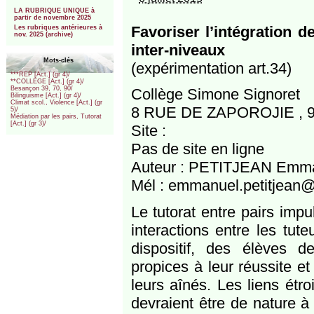
***
LA RUBRIQUE UNIQUE à
partir de novembre 2025
Favoriser l’intégration d
Les rubriques antérieures à
nov. 2025 (archive)
inter-niveaux
Mots-clés
(expérimentation art.34)
***REP [Act.] (gr 4)/
**COLLEGE [Act.] (gr 4)/
Besançon 39, 70, 90/
Collège Simone Signoret
Bilinguisme [Act.] (gr 4)/
Climat scol., Violence [Act.] (gr
8 RUE DE ZAPOROJIE , 
5)/
Médiation par les pairs, Tutorat
[Act.] (gr 3)/
Site :
Pas de site en ligne
Auteur : PETITJEAN Emm
Mél : emmanuel.petitjean@
Le tutorat entre pairs impu
interactions entre les tut
dispositif, des élèves d
propices à leur réussite et
leurs aînés. Les liens étro
devraient être de nature à 