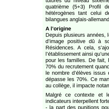
tutorés du niveau sixième
quatrième (5+3) Profil 
hétérogènes tant celui 
bilangues anglais-allemand 
A l’origine
Depuis plusieurs années, l
d’image positive dû à so
Résidences. A cela, s’ajo
l’établissement ainsi qu’u
pour les familles. De fait,
70% du recrutement quand
le nombre d’élèves issus 
dépasse les 70%. Ce manqu
au collège, il impacte not
Malgré ce contexte et l
indicateurs interpellent fo
- la part des punitions po