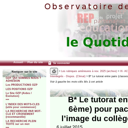
Accueil
Plan du site
Se connecter
>
Les rubriques antérieures à nov. 2025 (archive)
>
IX- A
Naviguer sur le site
Interdegrés - Dispos. (Climat)
> B* Le tutorat entre pairs (classe
OZP. QUI SOMMES NOUS ?
ADHESION
Voir à gauche les mots-clés liés à cet article
Les PRODUCTIONS OZP
LES POSITIONS OZP
Le Site OZP (Aides /
Evolution)
B* Le tutorat e
***
L’INDEX DES MOTS-CLES
6ème) pour pacif
(utile pour commencer)
LA RECHERCHE PAR MOT-
CLE ET CROISEMENT
l’image du collè
(recommandée)
LA RECHERCHE PLEIN
TEXTE sur un mot
6 juillet 2015