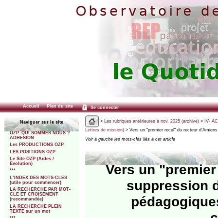
Accueil
Plan du site
Se connecter
>
Les rubriques antérieures à nov. 2025 (archive)
>
IV- A
Naviguer sur le site
Lettres de mission)
> Vers un "premier recul" du recteur d’Amiens
OZP. QUI SOMMES NOUS ?
ADHESION
Voir à gauche les mots-clés liés à cet article
Les PRODUCTIONS OZP
LES POSITIONS OZP
Le Site OZP (Aides /
Evolution)
Vers un "premier
***
L’INDEX DES MOTS-CLES
suppression d
(utile pour commencer)
LA RECHERCHE PAR MOT-
CLE ET CROISEMENT
pédagogique
(recommandée)
LA RECHERCHE PLEIN
TEXTE sur un mot
c