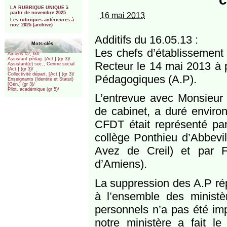
***
LA RUBRIQUE UNIQUE à
partir de novembre 2025
16 mai 2013
Les rubriques antérieures à
nov. 2025 (archive)
Additifs du 16.05.13 :
Mots-clés
Les chefs d’établissement
Amiens 02, 60/
Assistant pédag. [Act.] (gr 3)/
Recteur le 14 mai 2013 à 
Assistant(e) soc., Centre social
[Act.] (gr 3)/
Collectivité départ. [Act.] (gr 3)/
Pédagogiques (A.P).
Enseignants (Identité et Statut)
[Gén.] (gr 3)/
Pilot. académique (gr 5)/
L’entrevue avec Monsieur 
de cabinet, a duré environ
CFDT était représenté par
collège Ponthieu d’Abbevil
Avez de Creil) et par Fr
d’Amiens).
La suppression des A.P 
à l’ensemble des ministè
personnels n’a pas été imp
notre ministère a fait l