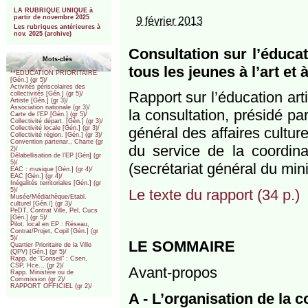
***
LA RUBRIQUE UNIQUE à
partir de novembre 2025
9 février 2013
Les rubriques antérieures à
nov. 2025 (archive)
Consultation sur l’éducat
Mots-clés
tous les jeunes à l’art et à
**EDUCATION PRIORITAIRE
[Gén.] (gr 5)/
Activités périscolaires des
Rapport sur l’éducation art
collectivités [Gén.] (gr 5)/
Artiste [Gén.] (gr 3)/
Association nationale (gr 3)/
la consultation, présidé p
Carte de l’EP [Gén.] (gr 5)/
Collectivité départ. [Gén.] (gr 3)/
général des affaires cultur
Collectivité locale [Gén.] (gr 3)/
Collectivité région. [Gén.] (gr 3)/
Convention partenar., Charte (gr
du service de la coordinat
2)/
Délabellisation de l’EP [Gén] (gr
5)/
(secrétariat général du min
EAC : musique [Gén.] (gr 4)/
EAC [Gén.] (gr 4)/
Inégalités territoriales [Gén.] (gr
Le texte du rapport (34 p.)
5)/
Musée/Médiathèque/Etabl.
culturel [Gén./] (gr 3)/
PeDT, Contrat Ville, Pel, Cucs
[Gén.] (gr 5)/
Pilot. local en EP : Réseau,
Contrat/Projet, Copil [Gén.] (gr
5)/
LE SOMMAIRE
Quartier Prioritaire de la Ville
(QPV) [Gén.] (gr 5)/
Rapp. de "Conseil" : Csen,
CSP, Hce... (gr 2)/
Avant-propos
Rapp. Ministère ou de
Commission (gr 2)/
RAPPORT OFFICIEL (gr 2)/
A - L’organisation de la c