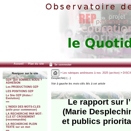
Accueil
Plan du site
Se connecter
>
Les rubriques antérieures à nov. 2025 (archive)
>
DISCI
Naviguer sur le site
Desplechin) (…)
OZP. QUI SOMMES NOUS ?
ADHESION
Voir à gauche les mots-clés liés à cet article
Les PRODUCTIONS OZP
LES POSITIONS OZP
Le Site OZP (Aides /
Evolution)
Le rapport sur l
***
L’INDEX DES MOTS-CLES
(Marie Desplechin
(utile pour commencer)
LA RECHERCHE PAR MOT-
CLE ET CROISEMENT
et publics priorit
(recommandée)
LA RECHERCHE PLEIN
TEXTE sur un mot