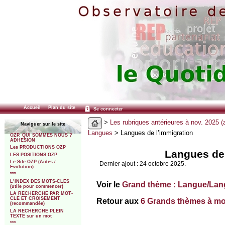
Accueil
Plan du site
Se connecter
>
Les rubriques antérieures à nov. 2025 (
Naviguer sur le site
Langues
> Langues de l’immigration
OZP. QUI SOMMES NOUS ?
ADHESION
Les PRODUCTIONS OZP
Langues de 
LES POSITIONS OZP
Le Site OZP (Aides /
Dernier ajout : 24 octobre 2025.
Evolution)
***
L’INDEX DES MOTS-CLES
Voir le
Grand thème : Langue/La
(utile pour commencer)
LA RECHERCHE PAR MOT-
CLE ET CROISEMENT
Retour aux
6 Grands thèmes à mot
(recommandée)
LA RECHERCHE PLEIN
TEXTE sur un mot
***