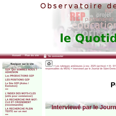
Accueil
Plan du site
Se connecter
Naviguer sur le site
>
Les rubriques antérieures à nov. 2025 (archive)
>
III- 
responsables du MEN)
>
Interviewé par le Journal de Saint-Deni
OZP. QUI SOMMES NOUS ?
ADHESION
Les PRODUCTIONS OZP
LES POSITIONS OZP
P
Le Site OZP (Aides /
Evolution)
***
L’INDEX DES MOTS-CLES
(utile pour commencer)
LA RECHERCHE PAR MOT-
CLE ET CROISEMENT
(recommandée)
Interviewé par le Jour
LA RECHERCHE PLEIN
TEXTE sur un mot
***