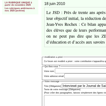
LA RUBRIQUE UNIQUE à
18 juin 2010
partir de novembre 2025
Les rubriques antérieures à
Le JSD : Près de trente ans après
nov. 2025 (archive)
leur objectif initial, la réduction d
Jean-Yves Rochex : Ce bilan appar
des élèves que de leurs performa
on ne peut pas dire que les ZEP
d’éducation et d’accès aux savoirs
modération a priori
Ce forum est modéré a priori : votre contribution n’apparaîtra q
Qui êtes-vous ?
Votre nom
Votre adresse email
Votre message
Titre [Obligatoire]
Texte de votre message [Obligatoire]
(Pour créer des paragraphes, laissez simplement des lignes vi