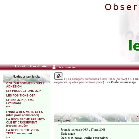
Accueil
Plan du site
Se connecter
Naviguer sur le site
>
Les rubriques antérieures à nov. 2025 (archive)
>
I- ED
exigences, quelles perspectives pour (…)
> Poster un message
OZP. QUI SOMMES NOUS ?
ADHESION
Les PRODUCTIONS OZP
LES POSITIONS OZP
Le Site OZP (Aides /
Evolution)
***
L’INDEX DES MOTS-CLES
(utile pour commencer)
J
LA RECHERCHE PAR MOT-
23 juin 2008
CLE ET CROISEMENT
(recommandée)
Journée nationale OZP : 17 mai 2008
LA RECHERCHE PLEIN
Table ronde
TEXTE sur un mot
Quelles exigences, quelles perspectives
***