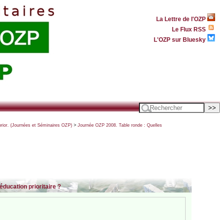
La Lettre de l'OZP
Le Flux RSS
L'OZP sur Bluesky
prior. (Journées et Séminaires OZP)
>
Journée OZP 2008. Table ronde : Quelles
ducation prioritaire ?