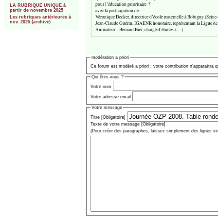
pour l’éducation prioritaire ?
LA RUBRIQUE UNIQUE à
avec la participation de :
partir de novembre 2025
Véronique Decker, directrice d’école maternelle à Bobigny (Seine
Les rubriques antérieures à
nov. 2025 (archive)
Jean-Claude Guérin, IGAENR honoraire, représentant la Ligue de 
Animateur : Bernard Bier, chargé d’études (…)
modération a priori
Ce forum est modéré a priori : votre contribution n’apparaîtra q
Qui êtes-vous ?
Votre nom
Votre adresse email
Votre message
Titre [Obligatoire]
Texte de votre message [Obligatoire]
(Pour créer des paragraphes, laissez simplement des lignes vi