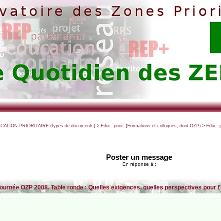
UCATION PRIORITAIRE (types de documents)
>
Educ. prior. (Formations et colloques, dont OZP)
>
Educ. 
Poster un message
En réponse à :
ournée OZP 2008. Table ronde : Quelles exigences, quelles perspectives pour l’é