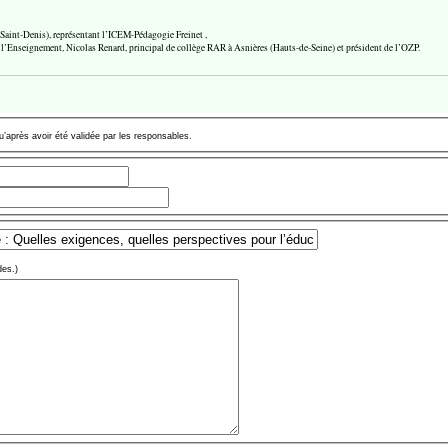
-Saint-Denis), représentant l’ICEM-Pédagogie Freinet ,
l’Enseignement, Nicolas Renard, principal de collège RAR à Asnières (Hauts-de-Seine) et président de l’OZP.
u’après avoir été validée par les responsables.
des.)