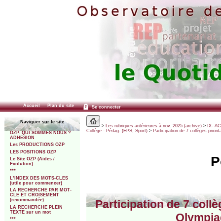
Accueil
Plan du site
Se connecter
Naviguer sur le site
>
Les rubriques antérieures à nov. 2025 (archive)
>
IX- A
Collège - Pédag. (EPS, Sport)
>
Participation de 7 collèges priori
OZP. QUI SOMMES NOUS ?
ADHESION
Les PRODUCTIONS OZP
LES POSITIONS OZP
P
Le Site OZP (Aides /
Evolution)
***
L’INDEX DES MOTS-CLES
(utile pour commencer)
LA RECHERCHE PAR MOT-
CLE ET CROISEMENT
(recommandée)
Participation de 7 collè
LA RECHERCHE PLEIN
TEXTE sur un mot
Olympiad
***