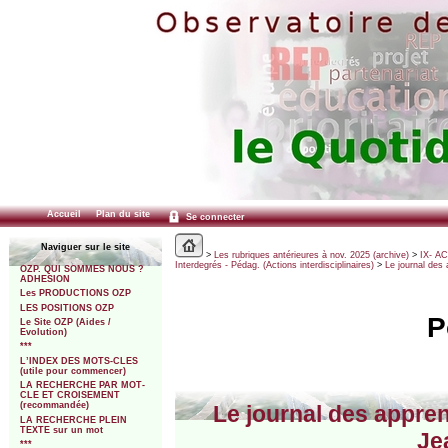
Accueil
Plan du site
Se connecter
Naviguer sur le site
>
Les rubriques antérieures à nov. 2025 (archive)
>
IX- A
Interdegrés - Pédag. (Actions interdisciplinaires)
>
Le journal des 
OZP. QUI SOMMES NOUS ?
ADHESION
Les PRODUCTIONS OZP
LES POSITIONS OZP
P
Le Site OZP (Aides /
Evolution)
***
L’INDEX DES MOTS-CLES
(utile pour commencer)
LA RECHERCHE PAR MOT-
CLE ET CROISEMENT
(recommandée)
Le journal des appren
LA RECHERCHE PLEIN
TEXTE sur un mot
Je
***