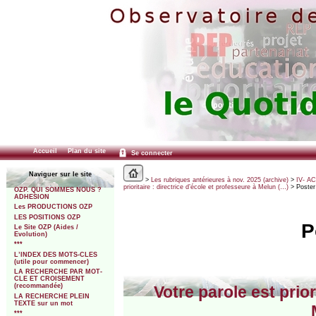
Accueil
Plan du site
Se connecter
Naviguer sur le site
>
Les rubriques antérieures à nov. 2025 (archive)
>
IV- A
prioritaire : directrice d’école et professeure à Melun (…)
> Poster
OZP. QUI SOMMES NOUS ?
ADHESION
Les PRODUCTIONS OZP
LES POSITIONS OZP
P
Le Site OZP (Aides /
Evolution)
***
L’INDEX DES MOTS-CLES
(utile pour commencer)
LA RECHERCHE PAR MOT-
CLE ET CROISEMENT
(recommandée)
Votre parole est prior
LA RECHERCHE PLEIN
TEXTE sur un mot
***