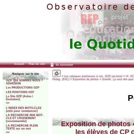
Accueil
Plan du site
Se connecter
Naviguer sur le site
>
Les rubriques antérieures à nov. 2025 (archive)
>
IX- A
Pédag. (EAC)
>
Exposition de photos « Grandir, ça veut dire quoi 
OZP. QUI SOMMES NOUS ?
ADHESION
Les PRODUCTIONS OZP
LES POSITIONS OZP
P
Le Site OZP (Aides /
Evolution)
***
L’INDEX DES MOTS-CLES
(utile pour commencer)
LA RECHERCHE PAR MOT-
CLE ET CROISEMENT
(recommandée)
Exposition de photos «
LA RECHERCHE PLEIN
TEXTE sur un mot
les élèves de CP 
***