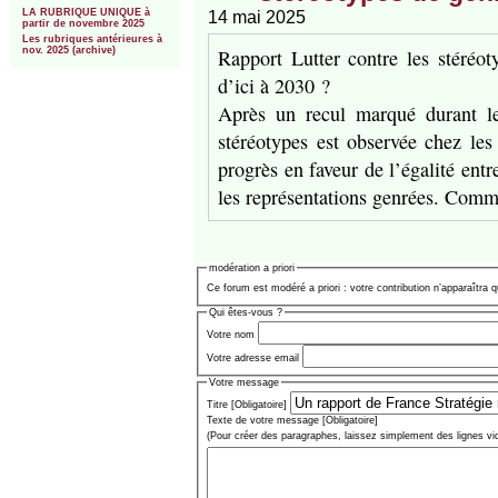
LA RUBRIQUE UNIQUE à
14 mai 2025
partir de novembre 2025
Les rubriques antérieures à
Rapport Lutter contre les stéréoty
nov. 2025 (archive)
d’ici à 2030 ?
Après un recul marqué durant le
stéréotypes est observée chez le
progrès en faveur de l’égalité entre
les représentations genrées. Comme
modération a priori
Ce forum est modéré a priori : votre contribution n’apparaîtra q
Qui êtes-vous ?
Votre nom
Votre adresse email
Votre message
Titre [Obligatoire]
Texte de votre message [Obligatoire]
(Pour créer des paragraphes, laissez simplement des lignes vi