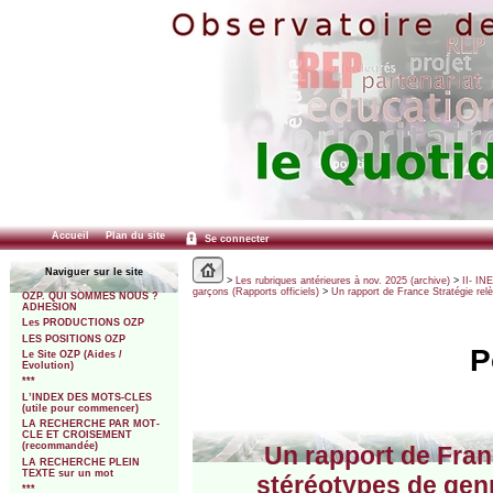
Accueil
Plan du site
Se connecter
Naviguer sur le site
>
Les rubriques antérieures à nov. 2025 (archive)
>
II- IN
garçons (Rapports officiels)
>
Un rapport de France Stratégie re
OZP. QUI SOMMES NOUS ?
ADHESION
Les PRODUCTIONS OZP
LES POSITIONS OZP
P
Le Site OZP (Aides /
Evolution)
***
L’INDEX DES MOTS-CLES
(utile pour commencer)
LA RECHERCHE PAR MOT-
CLE ET CROISEMENT
(recommandée)
Un rapport de Fran
LA RECHERCHE PLEIN
TEXTE sur un mot
stéréotypes de gen
***