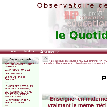
Accueil
Plan du site
Se connecter
Naviguer sur le site
>
Les rubriques antérieures à nov. 2025 (archive)
>
IV- A
maternelle ou élémentaire et en collège-lycée, pas vraiment le (…
OZP. QUI SOMMES NOUS ?
ADHESION
Les PRODUCTIONS OZP
LES POSITIONS OZP
P
Le Site OZP (Aides /
Evolution)
***
L’INDEX DES MOTS-CLES
(utile pour commencer)
LA RECHERCHE PAR MOT-
CLE ET CROISEMENT
(recommandée)
Enseigner en maternel
LA RECHERCHE PLEIN
TEXTE sur un mot
vraiment le même méti
***