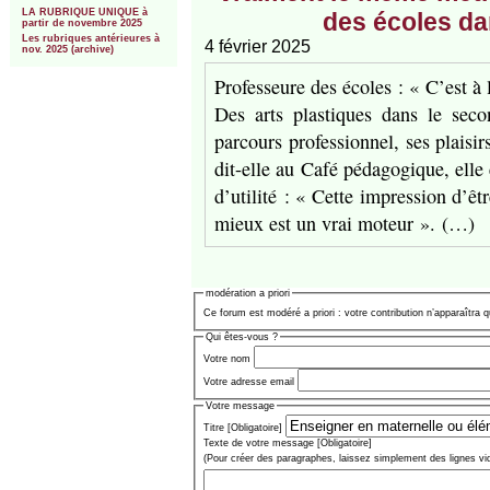
LA RUBRIQUE UNIQUE à
des écoles da
partir de novembre 2025
Les rubriques antérieures à
4 février 2025
nov. 2025 (archive)
Professeure des écoles : « C’est à 
Des arts plastiques dans le sec
parcours professionnel, ses plaisi
dit-elle au Café pédagogique, elle 
d’utilité : « Cette impression d’êt
mieux est un vrai moteur ». (…)
modération a priori
Ce forum est modéré a priori : votre contribution n’apparaîtra q
Qui êtes-vous ?
Votre nom
Votre adresse email
Votre message
Titre [Obligatoire]
Texte de votre message [Obligatoire]
(Pour créer des paragraphes, laissez simplement des lignes vi