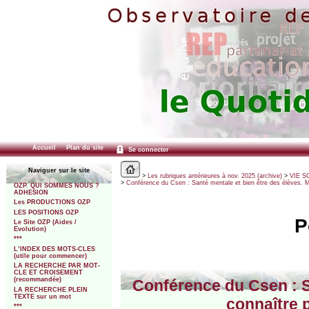
Accueil
Plan du site
Se connecter
Naviguer sur le site
>
Les rubriques antérieures à nov. 2025 (archive)
>
VIE SC
>
Conférence du Csen : Santé mentale et bien être des élèves. 
OZP. QUI SOMMES NOUS ?
ADHESION
Les PRODUCTIONS OZP
LES POSITIONS OZP
P
Le Site OZP (Aides /
Evolution)
***
L’INDEX DES MOTS-CLES
(utile pour commencer)
LA RECHERCHE PAR MOT-
CLE ET CROISEMENT
(recommandée)
Conférence du Csen : S
LA RECHERCHE PLEIN
TEXTE sur un mot
connaître 
***