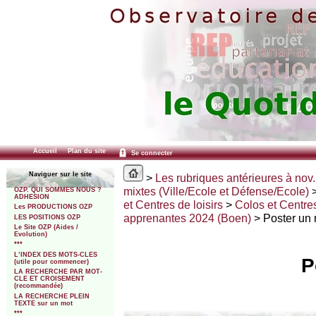
Accueil
Plan du site
Se connecter
Naviguer sur le site
>
Les rubriques antérieures à nov.
mixtes (Ville/Ecole et Défense/Ecole)
OZP. QUI SOMMES NOUS ?
ADHESION
et Centres de loisirs
>
Colos et Centres 
Les PRODUCTIONS OZP
apprenantes 2024 (Boen)
> Poster un
LES POSITIONS OZP
Le Site OZP (Aides /
Evolution)
***
L’INDEX DES MOTS-CLES
P
(utile pour commencer)
LA RECHERCHE PAR MOT-
CLE ET CROISEMENT
(recommandée)
LA RECHERCHE PLEIN
TEXTE sur un mot
***