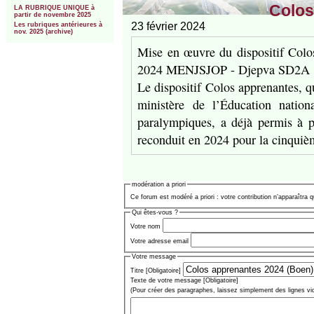
Colos
LA RUBRIQUE UNIQUE à
partir de novembre 2025
23 février 2024
Les rubriques antérieures à
nov. 2025 (archive)
Mise en œuvre du dispositif Col
2024 MENJSJOP - Djepva SD2A
Le dispositif Colos apprenantes, q
ministère de l’Éducation natio
paralympiques, a déjà permis à p
reconduit en 2024 pour la cinquièm
modération a priori
Ce forum est modéré a priori : votre contribution n’apparaîtra q
Qui êtes-vous ?
Votre nom
Votre adresse email
Votre message
Titre [Obligatoire]
Texte de votre message [Obligatoire]
(Pour créer des paragraphes, laissez simplement des lignes vi