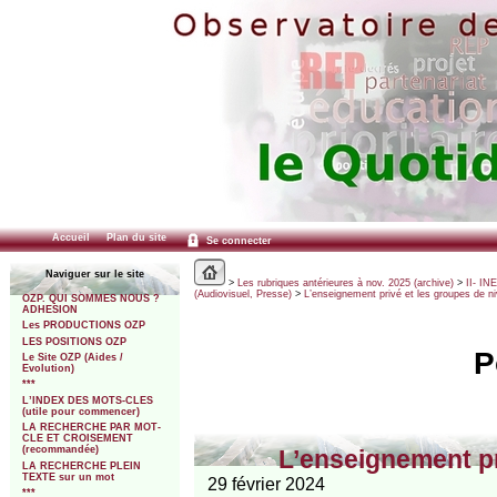
Accueil
Plan du site
Se connecter
Naviguer sur le site
>
Les rubriques antérieures à nov. 2025 (archive)
>
II- IN
(Audiovisuel, Presse)
>
L’enseignement privé et les groupes de ni
OZP. QUI SOMMES NOUS ?
ADHESION
Les PRODUCTIONS OZP
LES POSITIONS OZP
P
Le Site OZP (Aides /
Evolution)
***
L’INDEX DES MOTS-CLES
(utile pour commencer)
LA RECHERCHE PAR MOT-
CLE ET CROISEMENT
(recommandée)
L’enseignement pr
LA RECHERCHE PLEIN
TEXTE sur un mot
29 février 2024
***